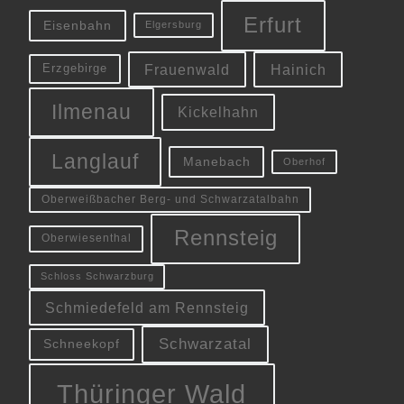
Erfurt
Eisenbahn
Elgersburg
Frauenwald
Hainich
Erzgebirge
Ilmenau
Kickelhahn
Langlauf
Manebach
Oberhof
Oberweißbacher Berg- und Schwarzatalbahn
Rennsteig
Oberwiesenthal
Schloss Schwarzburg
Schmiedefeld am Rennsteig
Schwarzatal
Schneekopf
Thüringer Wald