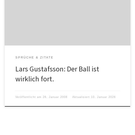
Er ist fort, ob er nun gut oder schlecht war, er ist wirklich fort. aus
„Die Tennisspieler“ von Lars Gustafsson, 1977 Neben
geschlagenen Tennisbällen gibt es noch viel mehr Dinge, die sich
nicht rückgängig machen lassen. Ich bekam das Buch […]
SPRÜCHE & ZITATE
Lars Gustafsson: Der Ball ist
wirklich fort.
Veröffentlicht am
26. Januar 2008
Aktualisiert
10. Januar 2026