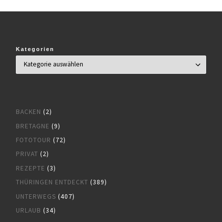
Kategorien
BACKEN
(2)
BRETAGNE
(9)
FOTOTOUR
(72)
PRIVAT
(2)
REZEPTE
(3)
THÜRINGEN ENTDECKT
(389)
UNTERWEGS
(407)
URLAUB
(34)