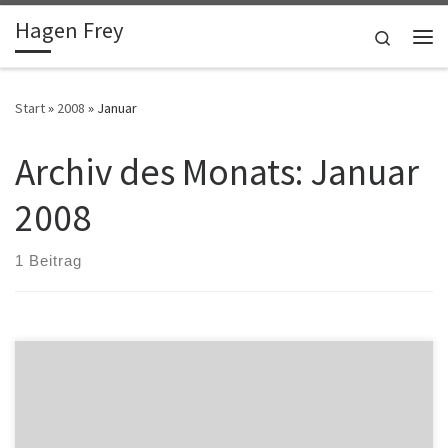
Hagen Frey
Zum Inhalt springen
Search
Me
Start
»
2008
»
Januar
Archiv des Monats:
Januar
2008
1 Beitrag
Über einen Ball, der geschlagen ist, darfst du niemals nachgrübeln.