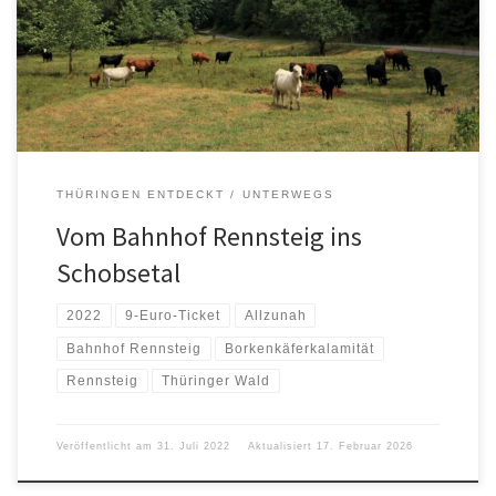
THÜRINGEN ENTDECKT
UNTERWEGS
Vom Bahnhof Rennsteig ins
Schobsetal
2022
9-Euro-Ticket
Allzunah
Bahnhof Rennsteig
Borkenkäferkalamität
Rennsteig
Thüringer Wald
Veröffentlicht am
31. Juli 2022
Aktualisiert
17. Februar 2026