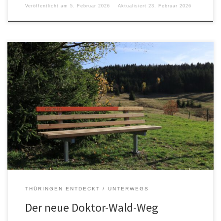
Veröffentlicht am
5. Februar 2026
Aktualisiert
23. Februar 2026
Der alte Doktor-Wald-Weg ist noch bei der Ilm-Kreis-Touristik zu
finden (Stand Dez. 2022). Über den neuen Doktor-Wald-Weg gibt
es einen Beitrag im Freien Wort und vom vom mdr-Thüringen
(Stand Dez. 2022).
THÜRINGEN ENTDECKT
UNTERWEGS
Der neue Doktor-Wald-Weg