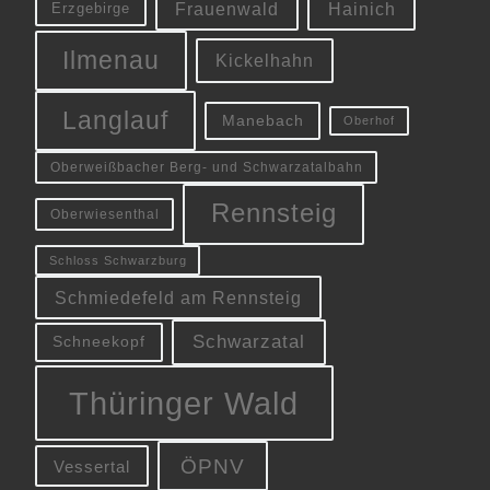
Frauenwald
Hainich
Erzgebirge
Ilmenau
Kickelhahn
Langlauf
Manebach
Oberhof
Oberweißbacher Berg- und Schwarzatalbahn
Rennsteig
Oberwiesenthal
Schloss Schwarzburg
Schmiedefeld am Rennsteig
Schwarzatal
Schneekopf
Thüringer Wald
ÖPNV
Vessertal