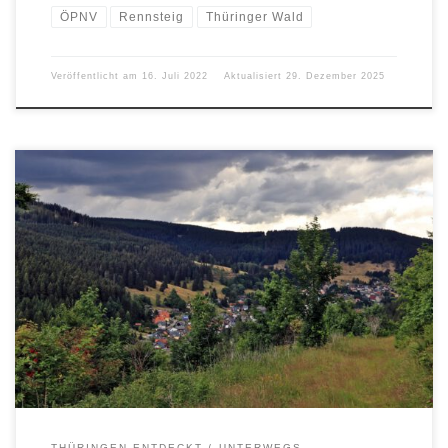
ÖPNV
Rennsteig
Thüringer Wald
Veröffentlicht am
16. Juli 2022
Aktualisiert
29. Dezember 2025
THÜRINGEN ENTDECKT
UNTERWEGS