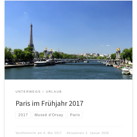
Im Musée d’Orsay war vom 14. März bis zum 25. Juni 2017 die
Sonderausstellung „Jenseits der Sterne. Mystische Landschaften
von Monet bis Kandinsky“ zu sehen. Deshalb waren wir 7. bis 9. Mai
2017 auf einen Kurztrip in Paris. Um kurz nach 8 Uhr in Erfurt
gestartet standen wir acht Stunden […]
UNTERWEGS
URLAUB
Paris im Frühjahr 2017
2017
Museé d'Orsay
Paris
Veröffentlicht am
9. Mai 2017
Aktualisiert
2. Januar 2026