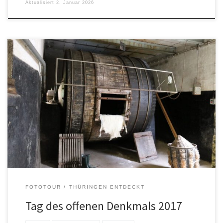
Aktualisiert
2. Januar 2026
Ziel unserer diesjährigen Tour zum Denkmalstag war der südliche
Landkreis Gotha. Highlight waren die alte Gerberei in Ohrdruf
(Dank an Jens-Ulrich Koch für den Tipp) und die IG Hirzbergbahn
e.V. in Georgenthal. Zum Tagesausklang haben wir noch einen
Spaziergang um die Lütschetalsperre unternommen. Links:
www.alte-gerberei-ohrdruf.de/
de.wikipedia.org/wiki/Schloss_Ehrenstein www.hirzbergbahn.info/
de.wikipedia.org/wiki/Talsperre_L%C3%BCtsche
FOTOTOUR
THÜRINGEN ENTDECKT
Tag des offenen Denkmals 2017