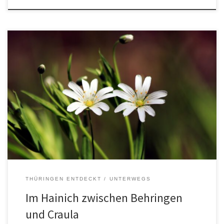
In diesem Frühjahr waren wir mal wieder im Hainich unterwegs.
Durch Behringen sind wir bisher höchstens durchgefahren. Diesmal
war es Start- und Zielpunkt unserer Tour. Wir liefen über eine
schöne Hochebene mit Blick nach Südost und fanden die Craulaer
Wacholderheide, die wir zur Orchideenblüte unbedingt einmal
besuchen sollten. Wir kamen […]
THÜRINGEN ENTDECKT
UNTERWEGS
Im Hainich zwischen Behringen
und Craula