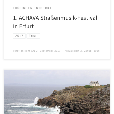
THÜRINGEN ENTDECKT
1. ACHAVA Straßenmusik-Festival
in Erfurt
2017
Erfurt
Veröffentlicht am
3. September 2017
Aktualisiert
2. Januar 2026
Nach dem Motto „Wir können überall Urlaub machen, Hauptsache
in der Bretagne“ waren wir im Sommer 2017 erneut im Finistère.
Vom 22.07. bis zum 05.08.2017 weilten wir in Plogoff im
Ferienhaus Ty Kiwi.