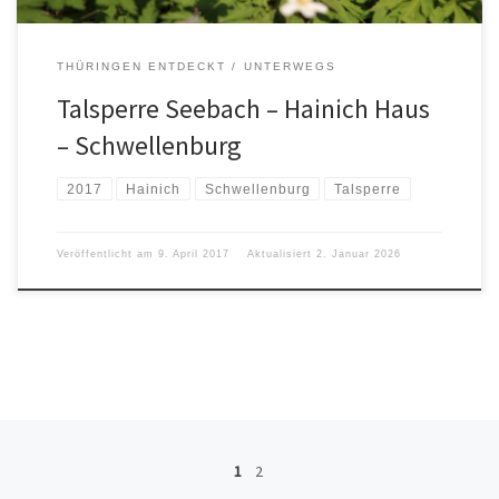
THÜRINGEN ENTDECKT
UNTERWEGS
Talsperre Seebach – Hainich Haus
– Schwellenburg
2017
Hainich
Schwellenburg
Talsperre
Veröffentlicht am
9. April 2017
Aktualisiert
2. Januar 2026
Beitragsnavigation
1
2