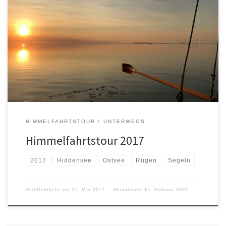
Logbuch: 20.05.2017 Anreise. Probleme mit dem Transporter,
Motorkontrolllampe. 21.05.2017 Törn nach Vitte/Hiddensee.
Landgang am Strand bis Kloster. 22.05.2017 Törn Rund Hiddensee.
Ausfall Schwertfall auf Höhe Leuchtturn Gellen, Seeseite.
Landgang Barhöft. Motorausfall zwischen Barhöft und Abzweig
Schaprode. Schwertfall notdürftig repariert. Flaute auf Höhe
Heuinsel. Ankunft 23 Uhr im Hafen Schaprode mit […]
HIMMELFAHRTSTOUR
UNTERWEGS
Himmelfahrtstour 2017
2017
Hiddensee
Ostsee
Rügen
Segeln
Veröffentlicht am
27. Mai 2017
Aktualisiert
15. Februar 2026