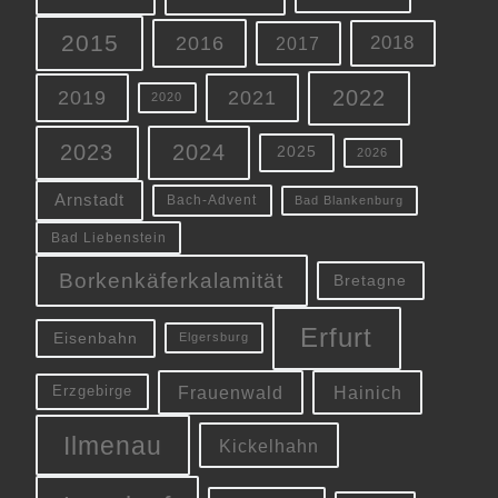
2015
2016
2018
2017
2022
2019
2021
2020
2023
2024
2025
2026
Arnstadt
Bach-Advent
Bad Blankenburg
Bad Liebenstein
Borkenkäferkalamität
Bretagne
Erfurt
Eisenbahn
Elgersburg
Frauenwald
Hainich
Erzgebirge
Ilmenau
Kickelhahn