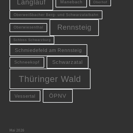
Langlauf
Manebach
Oberhof
Oberweißbacher Berg- und Schwarzatalbahn
Rennsteig
Oberwiesenthal
Schloss Schwarzburg
Schmiedefeld am Rennsteig
Schwarzatal
Schneekopf
Thüringer Wald
ÖPNV
Vessertal
Mai 2026