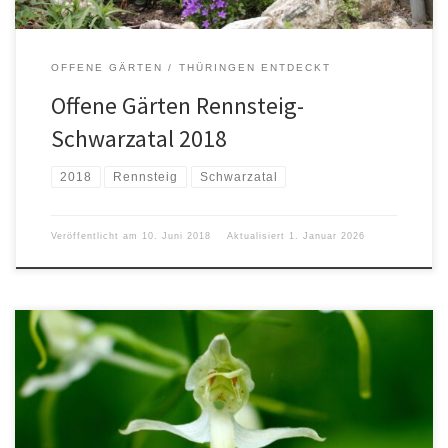
OFFENE GÄRTEN
THÜRINGEN ENTDECKT
Offene Gärten Rennsteig-
Schwarzatal 2018
2018
Rennsteig
Schwarzatal
Veröffentlicht am
10. Juni 2018
Aktualisiert
1. Januar 2026
Im Jahr 2018 haben wir drei Exkursionen zu den einheimischen
Orchideen geschafft. Am 1. Mai waren wir im Leutratal bei Jena
unterwegs und fanden folgende Orchideen: Helm-Knabenkraut –