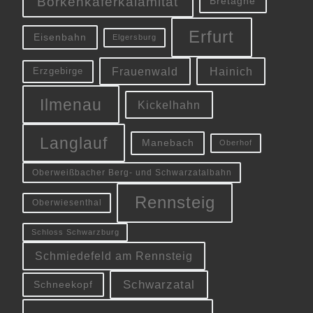
Borkenkäferkalamität
Bretagne
Erfurt
Eisenbahn
Elgersburg
Frauenwald
Hainich
Erzgebirge
Ilmenau
Kickelhahn
Langlauf
Manebach
Oberhof
Oberweißbacher Berg- und Schwarzatalbahn
Rennsteig
Oberwiesenthal
Schloss Schwarzburg
Schmiedefeld am Rennsteig
Schwarzatal
Schneekopf