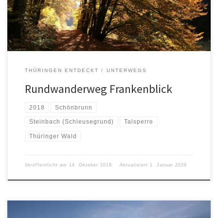
https://www.thueringen.info/schoenbrunn-gewuerzmuseum.html
THÜRINGEN ENTDECKT
UNTERWEGS
Rundwanderweg Frankenblick
2018
Schönbrunn
Steinbach (Schleusegrund)
Talsperre
Thüringer Wald
Veröffentlicht am
14. Oktober 2018
Aktualisiert
1. Januar 2026