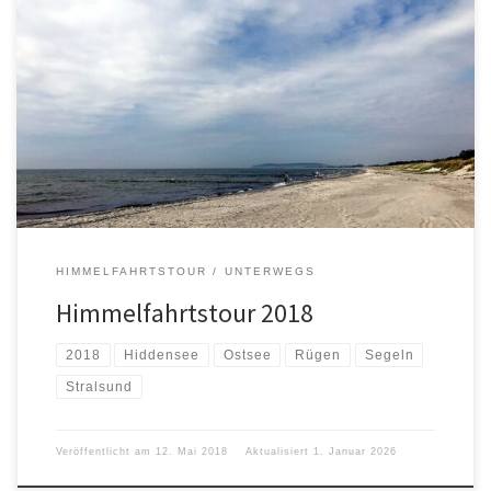
Logbuch: 05.05.2018 Anreise. Testfahrt unter Segel bis vor
Neuendorf/Hiddensee. 10,6 km bzw. 5,7 sm, 80% unter Segel.
06.05.2018 Törn nach Waase/Ummanz. 45,1 km bzw. 24,3 sm, 10%
unter Segel. 07.05.2018 Törn nach Hiddensee. Fischkauf in Vitte.
Ankern in Badebucht. 32 km bzw. 17,2 sm, 30% unter Segel.
08.05.2018 Törn nach […]
HIMMELFAHRTSTOUR
UNTERWEGS
Himmelfahrtstour 2018
2018
Hiddensee
Ostsee
Rügen
Segeln
Stralsund
Veröffentlicht am
12. Mai 2018
Aktualisiert
1. Januar 2026