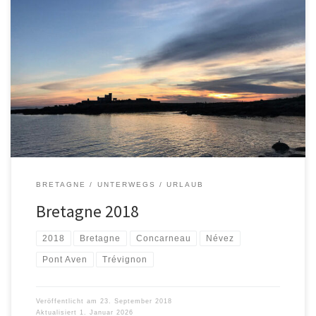
08.-21.09.2018
BRETAGNE
UNTERWEGS
URLAUB
Bretagne 2018
2018
Bretagne
Concarneau
Névez
Pont Aven
Trévignon
Veröffentlicht am
23. September 2018
Aktualisiert
1. Januar 2026