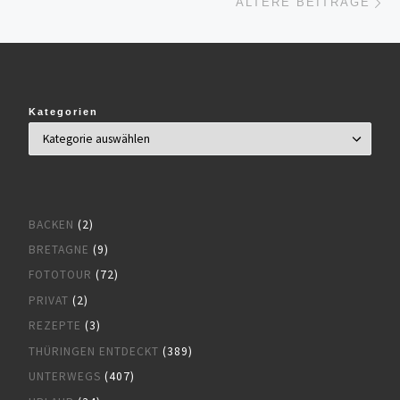
ÄLTERE BEITRÄGE
Kategorien
BACKEN
(2)
BRETAGNE
(9)
FOTOTOUR
(72)
PRIVAT
(2)
REZEPTE
(3)
THÜRINGEN ENTDECKT
(389)
UNTERWEGS
(407)