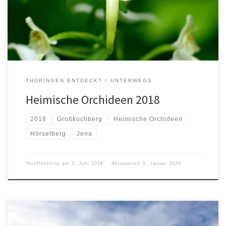
Orchis militaris Purpur-Knabenkraut – Orchis purpurea Korallenwurz
– Corallorhiza trifida Dreizähniges Knabenkraut – Neotinea
tridentata Am 26. Mai waren wir bei Großkochberg […]
THÜRINGEN ENTDECKT
UNTERWEGS
Heimische Orchideen 2018
2018
Großkochberg
Heimische Orchideen
Hörselberg
Jena
Veröffentlicht am
2. Juni 2018
Aktualisiert
1. Januar 2026