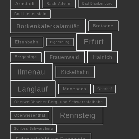
Arnstadt
Bach-Advent
Bad Blankenburg
Bad Liebenstein
Borkenkäferkalamität
Bretagne
Erfurt
Eisenbahn
Elgersburg
Frauenwald
Hainich
Erzgebirge
Ilmenau
Kickelhahn
Langlauf
Manebach
Oberhof
Oberweißbacher Berg- und Schwarzatalbahn
Rennsteig
Oberwiesenthal
Schloss Schwarzburg