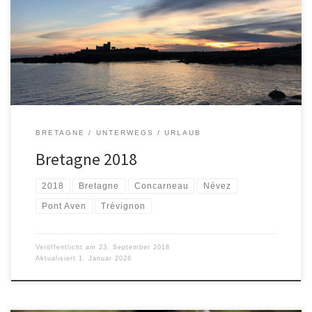
08.-21.09.2018
BRETAGNE
UNTERWEGS
URLAUB
Bretagne 2018
2018
Bretagne
Concarneau
Névez
Pont Aven
Trévignon
Veröffentlicht am
23. September 2018
Aktualisiert
1. Januar 2026