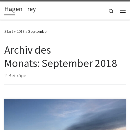
Hagen Frey
Zum Inhalt springen
Search
Me
Start
»
2018
»
September
Archiv des
Monats:
September 2018
2 Beiträge