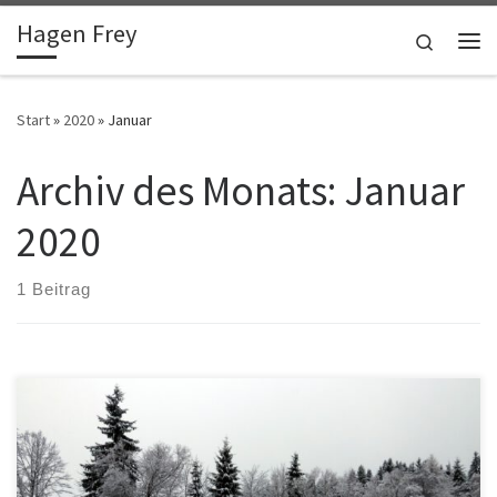
Hagen Frey
Zum Inhalt springen
Search
Me
Start
»
2020
»
Januar
Archiv des Monats:
Januar
2020
1 Beitrag