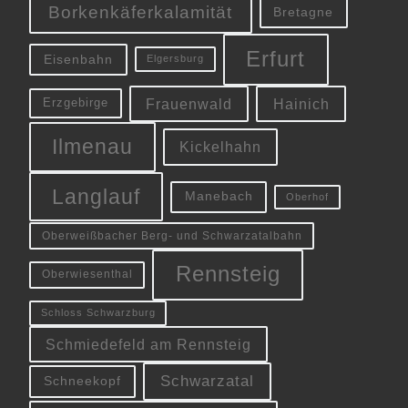
Borkenkäferkalamität
Bretagne
Erfurt
Eisenbahn
Elgersburg
Frauenwald
Hainich
Erzgebirge
Ilmenau
Kickelhahn
Langlauf
Manebach
Oberhof
Oberweißbacher Berg- und Schwarzatalbahn
Rennsteig
Oberwiesenthal
Schloss Schwarzburg
Schmiedefeld am Rennsteig
Schwarzatal
Schneekopf