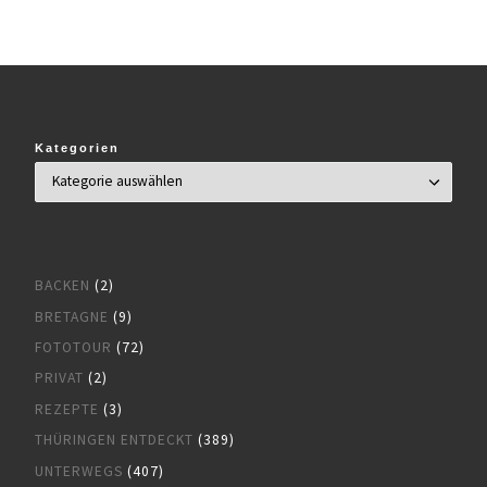
Kategorien
BACKEN
(2)
BRETAGNE
(9)
FOTOTOUR
(72)
PRIVAT
(2)
REZEPTE
(3)
THÜRINGEN ENTDECKT
(389)
UNTERWEGS
(407)