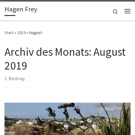
Hagen Frey
Zum Inhalt springen
Search
Me
Start
»
2019
»
August
Archiv des Monats:
August
2019
1 Beitrag