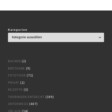
Kategorien
BACKEN
(2)
BRETAGNE
(9)
FOTOTOUR
(72)
PRIVAT
(2)
REZEPTE
(3)
THÜRINGEN ENTDECKT
(389)
UNTERWEGS
(407)
URLAUB
(34)