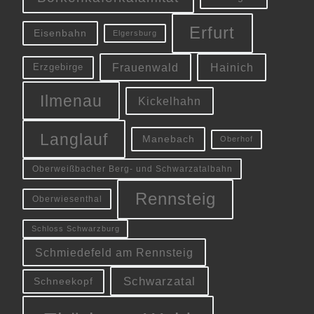
Erfurt
Eisenbahn
Elgersburg
Frauenwald
Hainich
Erzgebirge
Ilmenau
Kickelhahn
Langlauf
Manebach
Oberhof
Oberweißbacher Berg- und Schwarzatalbahn
Rennsteig
Oberwiesenthal
Schloss Schwarzburg
Schmiedefeld am Rennsteig
Schwarzatal
Schneekopf