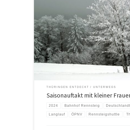
Der Wintereinbruch letzte Woche brachte den Thüringe
brauchbare Menge Schnee für den Wintersport. Am W
51 von 213 Langlaufstrecken und 47 von 77 Winterwan
Gelegenheit zu nutzen, starteten wir von Ilmenau am
Rennsteigshuttle zum Bahnhof Rennsteig. Die Loipen 
THÜRINGEN ENTDECKT
UNTERWEGS
Saisonauftakt mit kleiner Frau
2024
Bahnhof Rennsteig
Deutschlandt
Langlauf
ÖPNV
Rennsteigshuttle
T