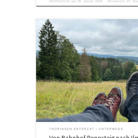
Veröffentlicht am
20. Januar 2024
Aktualisiert
25. De
THÜRINGEN ENTDECKT
UNTERWEGS
Von Bahnhof Rennsteig nach I