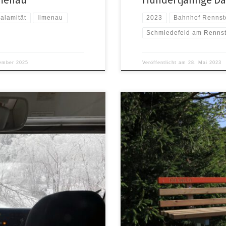
alamität
Ilmenau
2023
Bahnhof Rennst
Schmiedefeld am Rennst
ember 2025
Veröffentlicht am
28. Mai 2023
 uns auf zwei Wochenende Ende
Der alte Doktor-Wald-Weg ist noch
zen wir die Loipe vom Sportplatz
2022). Über den neuen Doktor-Wa
 ging bis zum Keynhaus, dann
vom mdr-Thüringen (Stand Dez. 
Am darauf folgenden Sonntag […]