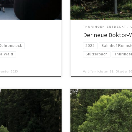
THÜRINGEN ENTDECKT
Der neue Doktor-
Oehrenstock
2022
Bahnhof Rennst
er Wald
Stützerbach
Thüringe
zember 2025
Veröffentlicht am
31. Oktober 2