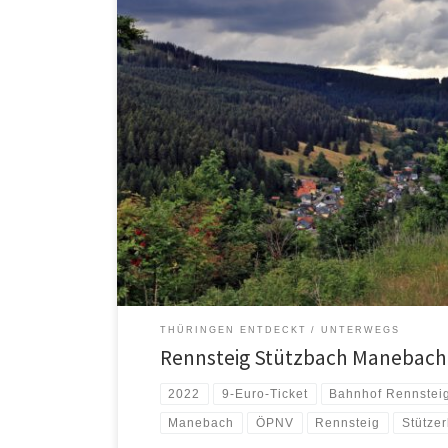
THÜRINGEN ENTDECKT
UNTERWEGS
Rennsteig Stützbach Manebach
2022
9-Euro-Ticket
Bahnhof Rennstei
Manebach
ÖPNV
Rennsteig
Stütze