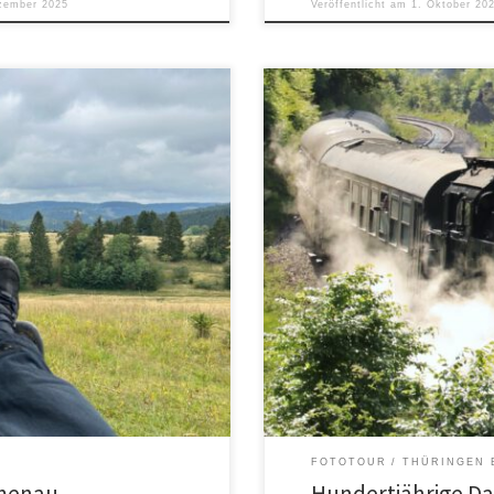
zember 2025
Veröffentlicht am
1. Oktober 20
Weitere Infos zur BR 94 1538 gibt
FOTOTOUR
THÜRINGEN 
lmenau
Hundertjährige D