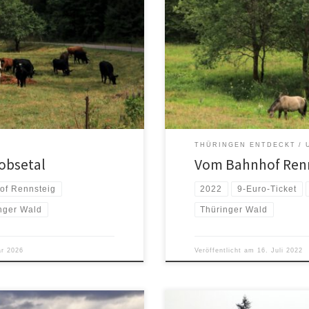
THÜRINGEN ENTDECKT
obsetal
Vom Bahnhof Renn
of Rennsteig
2022
9-Euro-Ticket
nger Wald
Thüringer Wald
ar 2026
Veröffentlicht am
16. Juli 2022