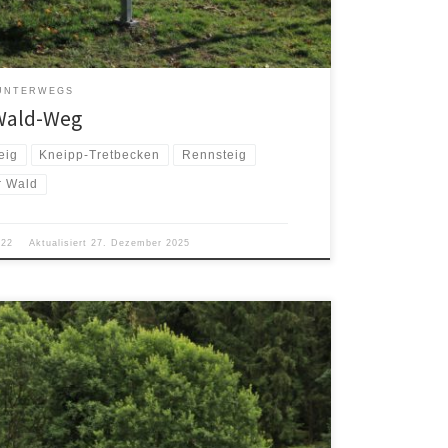
UNTERWEGS
Wald-Weg
eig
Kneipp-Tretbecken
Rennsteig
r Wald
022
Aktualisiert
27. Dezember 2025