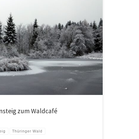
steig zum Waldcafé
eig
Thüringer Wald