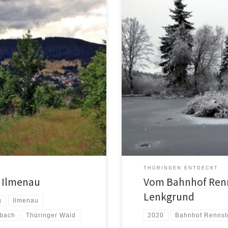
www.waldcafe-lenkgrund.de
THÜRINGEN ENTDECKT
 Ilmenau
Vom Bahnhof Renn
Lenkgrund
g
Ilmenau
2020
Bahnhof Rennst
rbach
Thüringer Wald