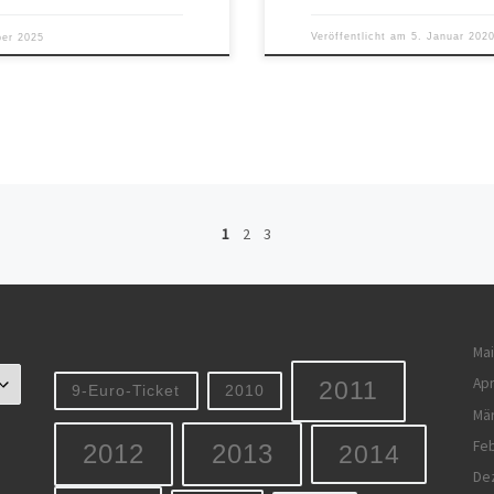
Veröffentlicht am
5. Januar 202
er 2025
1
2
3
Mai
Apr
2011
9-Euro-Ticket
2010
Mä
Feb
2012
2013
2014
De