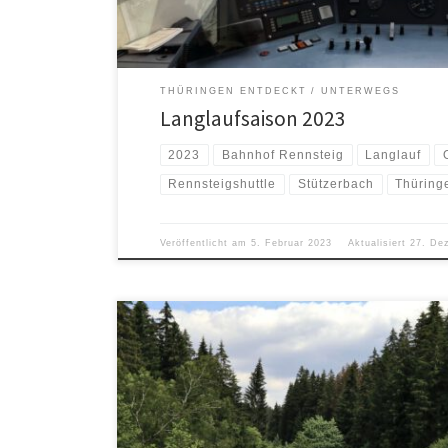
THÜRINGEN ENTDECKT
UNTERWEGS
Langlaufsaison 2023
2023
Bahnhof Rennsteig
Langlauf
Rennsteigshuttle
Stützerbach
Thüring
Veröffentlicht am
5. Februar 2023
Aktualisiert
27. De