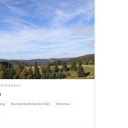
UNTERWEGS
u
eig
Borkenkäferkalamität
Ilmenau