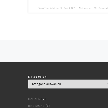
Veröffentlicht am
9. Juli 2022
Aktualisiert
29. Dezemb
Beitragsnavigation
Kategorien
BACKEN
(2)
BRETAGNE
(9)