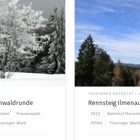
r Mittelgebirgen eine
ochenende 20./21.01.2024 waren
derwegen präpariert. Um die
 Samstagvormittag mit dem
waren brauchbar, […]
THÜRINGEN ENTDECKT
enwaldrunde
Rennsteig Ilmena
icket
Frauenwald
2023
Bahnhof Rennst
hüringer Wald
ÖPNV
Thüringer Wald