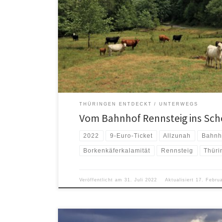
THÜRINGEN ENTDECKT
UNTERWEGS
Vom Bahnhof Rennsteig ins Sch
2022
9-Euro-Ticket
Allzunah
Bahnh
Borkenkäferkalamität
Rennsteig
Thüri
Veröffentlicht am
31. Juli 2022
Aktualisiert
17. Febru