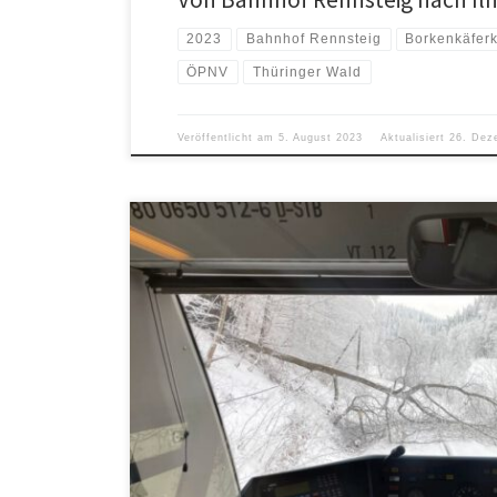
2023
Bahnhof Rennsteig
Borkenkäferk
ÖPNV
Thüringer Wald
Veröffentlicht am
5. August 2023
Aktualisiert
26. Dez
Die Langlaufsaison im Jahr 2023 beschränkte sich für
Januar und Anfang Februar. Zum Auftakt am 28.01. nut
in Oehrenstock in Richtung Dreiherrenstein. Die Runde
rechts um den Pferdeberg zurück nach Oehrenstock. 