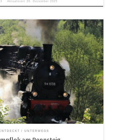
23
Aktualisiert
26. Dezember 2025
s hier ->
ENTDECKT
UNTERWEGS
ampflok am Rennsteig