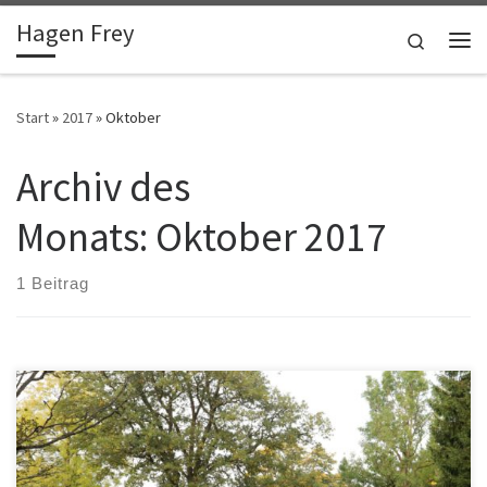
Hagen Frey
Zum Inhalt springen
Search
Me
Start
»
2017
»
Oktober
Archiv des
Monats:
Oktober 2017
1 Beitrag