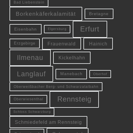
Bad Liebenstein
Borkenkäferkalamität
Bretagne
Erfurt
Eisenbahn
Elgersburg
Frauenwald
Hainich
Erzgebirge
Ilmenau
Kickelhahn
Langlauf
Manebach
Oberhof
Oberweißbacher Berg- und Schwarzatalbahn
Rennsteig
Oberwiesenthal
Schloss Schwarzburg
Schmiedefeld am Rennsteig