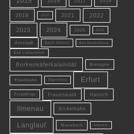
2015
2016
2018
2017
2022
2019
2021
2020
2023
2024
2025
2026
Arnstadt
Bach-Advent
Bad Blankenburg
Bad Liebenstein
Borkenkäferkalamität
Bretagne
Erfurt
Eisenbahn
Elgersburg
Frauenwald
Hainich
Erzgebirge
Ilmenau
Kickelhahn
Langlauf
Manebach
Oberhof