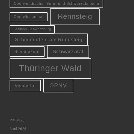
Oberweißbacher Berg- und Schwarzatalbahn
Rennsteig
Oberwiesenthal
Schloss Schwarzburg
Schmiedefeld am Rennsteig
Schwarzatal
Schneekopf
Thüringer Wald
ÖPNV
Vessertal
Mai 2026
April 2026