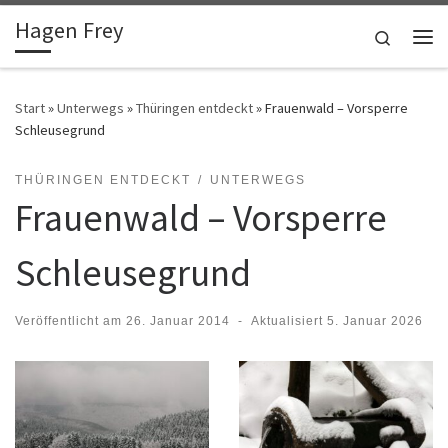
Hagen Frey
Zum Inhalt springen
Search
Me
Start
»
Unterwegs
»
Thüringen entdeckt
»
Frauenwald – Vorsperre
Schleusegrund
THÜRINGEN ENTDECKT
UNTERWEGS
Frauenwald – Vorsperre
Schleusegrund
Veröffentlicht am
26. Januar 2014
-
Aktualisiert
5. Januar 2026