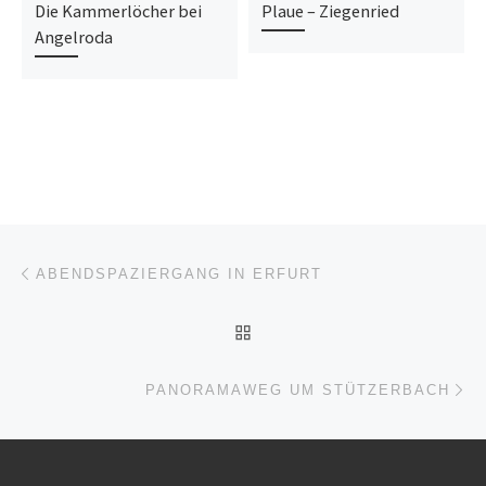
Die Kammerlöcher bei
Plaue – Ziegenried
Angelroda
Beitragsnavigation
Vorheriger Beitrag
ABENDSPAZIERGANG IN ERFURT
ZURÜCK ZUR BEITRAGSL
Nä
PANORAMAWEG UM STÜTZERBACH