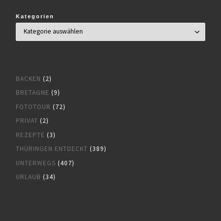
Kategorien
BACKEN
(2)
BRETAGNE
(9)
FOTOTOUR
(72)
PRIVAT
(2)
REZEPTE
(3)
THÜRINGEN ENTDECKT
(389)
UNTERWEGS
(407)
URLAUB
(34)