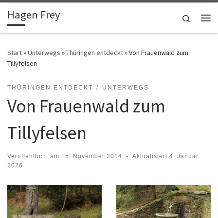
Hagen Frey
Zum Inhalt springen
Search
Me
Start
»
Unterwegs
»
Thüringen entdeckt
»
Von Frauenwald zum
Tillyfelsen
THÜRINGEN ENTDECKT
UNTERWEGS
Von Frauenwald zum
Tillyfelsen
Veröffentlicht am
15. November 2014
-
Aktualisiert
4. Januar
2026