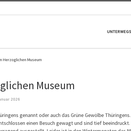
UNTERWEG
im Herzoglichen Museum
oglichen Museum
Januar 2026
üringens genannt oder auch das Grüne Gewölbe Thüringens. 
entschlossen einen Besuch gewagt und sind tief beeindruckt.
orragend ausgestellt. Leider ist in den Wintermonaten das M