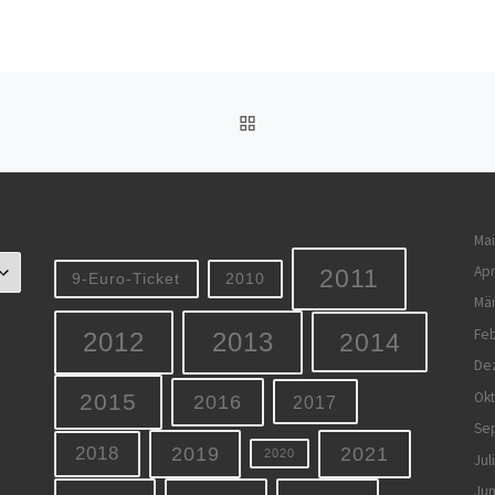
ZURÜCK ZUR BEITRAGSL
Mai
Apr
2011
9-Euro-Ticket
2010
Mä
Feb
2012
2013
2014
De
Ok
2015
2016
2017
Se
2019
2021
2018
2020
Jul
Jun