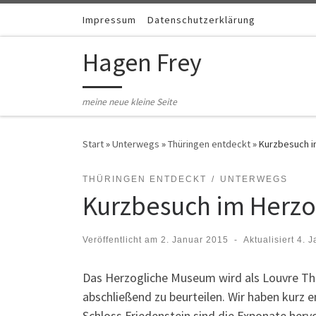
Zum Inhalt springen
Impressum
Datenschutzerklärung
Hagen Frey
meine neue kleine Seite
Start
»
Unterwegs
»
Thüringen entdeckt
»
Kurzbesuch 
THÜRINGEN ENTDECKT
UNTERWEGS
Kurzbesuch im Herz
Veröffentlicht am
2. Januar 2015
-
Aktualisiert
4. 
Das Herzogliche Museum wird als Louvre Th
abschließend zu beurteilen. Wir haben kurz 
Schloss Friedenstein sind die Exponate herv