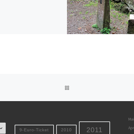
ZURÜCK ZUR BEITRAGSL
Mai
Apr
2011
9-Euro-Ticket
2010