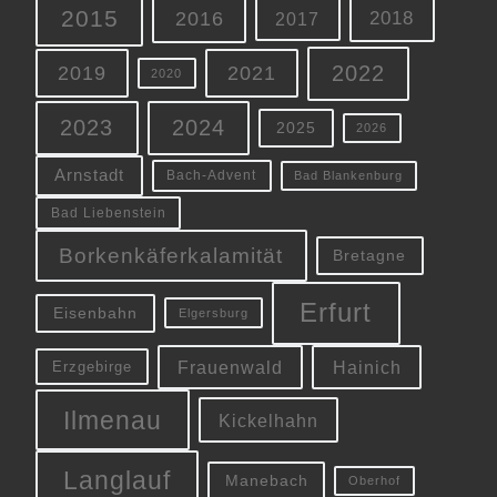
2015
2016
2018
2017
2022
2019
2021
2020
2023
2024
2025
2026
Arnstadt
Bach-Advent
Bad Blankenburg
Bad Liebenstein
Borkenkäferkalamität
Bretagne
Erfurt
Eisenbahn
Elgersburg
Frauenwald
Hainich
Erzgebirge
Ilmenau
Kickelhahn
Langlauf
Manebach
Oberhof