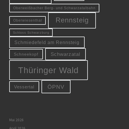
Oberweißbacher Berg- und Schwarzatalbahn
Rennsteig
Oberwiesenthal
Schloss Schwarzburg
Schmiedefeld am Rennsteig
Schwarzatal
Schneekopf
Thüringer Wald
ÖPNV
Vessertal
Mai 2026
April 2026