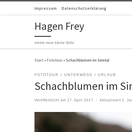
Zum Inhalt springen
Impressum
Datenschutzerklärung
Hagen Frey
meine neue kleine Seite
Start
»
Fototour
»
Schachblumen im Sinntal
FOTOTOUR
UNTERWEGS
URLAUB
Schachblumen im Si
Veröffentlicht am
17. April 2017
-
Aktualisiert
2. Ja