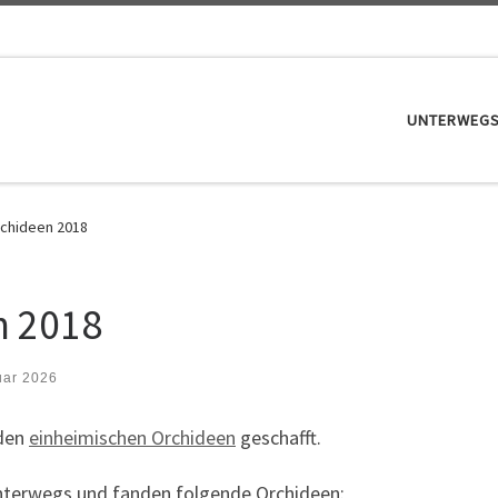
UNTERWEG
chideen 2018
n 2018
uar 2026
 den
einheimischen Orchideen
geschafft.
unterwegs und fanden folgende Orchideen: