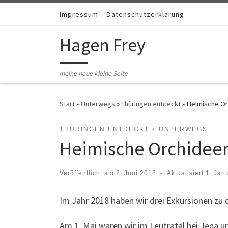
Zum Inhalt springen
Impressum
Datenschutzerklärung
Hagen Frey
meine neue kleine Seite
Start
»
Unterwegs
»
Thüringen entdeckt
»
Heimische Or
THÜRINGEN ENTDECKT
UNTERWEGS
Heimische Orchidee
Veröffentlicht am
2. Juni 2018
-
Aktualisiert
1. Jan
Im Jahr 2018 haben wir drei Exkursionen zu
Am 1. Mai waren wir im Leutratal bei Jena 