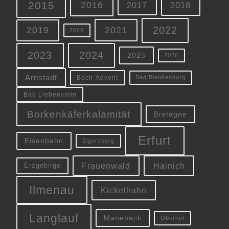
2015
2016
2018
2017
2022
2019
2021
2020
2023
2024
2025
2026
Arnstadt
Bach-Advent
Bad Blankenburg
Bad Liebenstein
Borkenkäferkalamität
Bretagne
Erfurt
Eisenbahn
Elgersburg
Frauenwald
Hainich
Erzgebirge
Ilmenau
Kickelhahn
Langlauf
Manebach
Oberhof