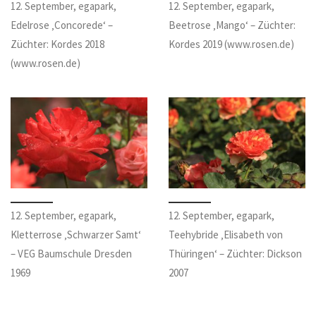
12. September, egapark,
12. September, egapark,
Edelrose ‚Concorede‘ –
Beetrose ‚Mango‘ – Züchter:
Züchter: Kordes 2018
Kordes 2019 (www.rosen.de)
(www.rosen.de)
12. September, egapark,
12. September, egapark,
Kletterrose ‚Schwarzer Samt‘
Teehybride ‚Elisabeth von
– VEG Baumschule Dresden
Thüringen‘ – Züchter: Dickson
1969
2007