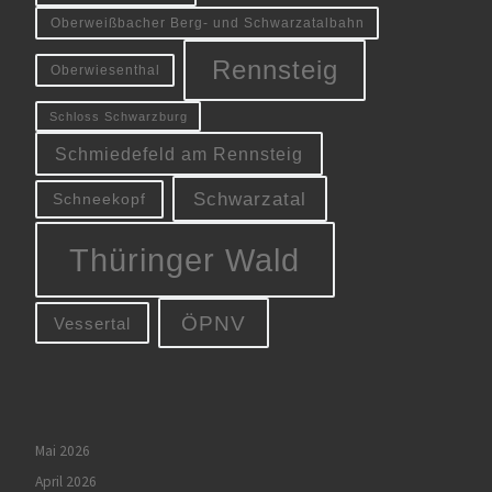
Oberweißbacher Berg- und Schwarzatalbahn
Rennsteig
Oberwiesenthal
Schloss Schwarzburg
Schmiedefeld am Rennsteig
Schwarzatal
Schneekopf
Thüringer Wald
ÖPNV
Vessertal
Mai 2026
April 2026