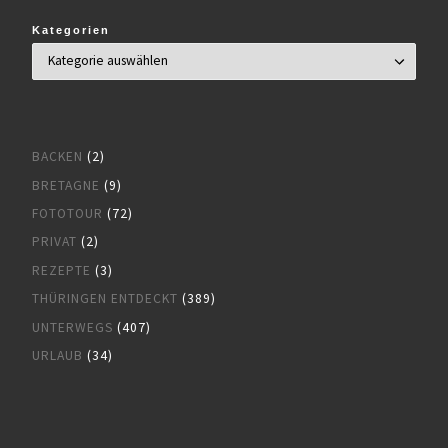
Kategorien
BACKEN
(2)
BRETAGNE
(9)
FOTOTOUR
(72)
PRIVAT
(2)
REZEPTE
(3)
THÜRINGEN ENTDECKT
(389)
UNTERWEGS
(407)
URLAUB
(34)