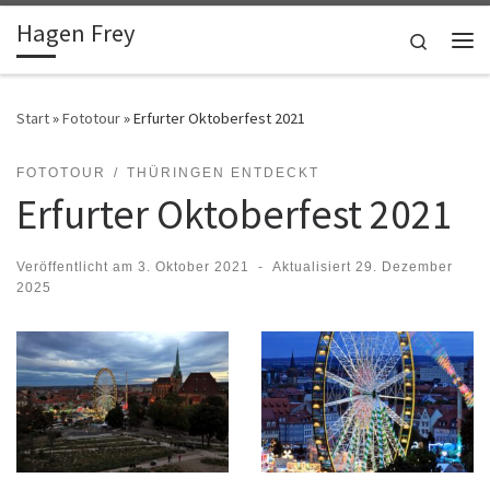
Hagen Frey
Zum Inhalt springen
Search
Me
Start
»
Fototour
»
Erfurter Oktoberfest 2021
FOTOTOUR
THÜRINGEN ENTDECKT
Erfurter Oktoberfest 2021
Veröffentlicht am
3. Oktober 2021
-
Aktualisiert
29. Dezember
2025