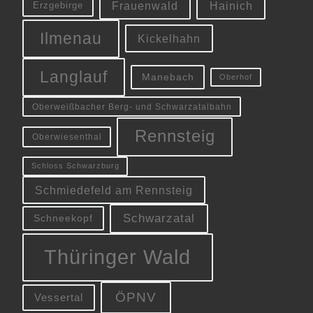
Frauenwald
Hainich
Erzgebirge
Ilmenau
Kickelhahn
Langlauf
Manebach
Oberhof
Oberweißbacher Berg- und Schwarzatalbahn
Rennsteig
Oberwiesenthal
Schloss Schwarzburg
Schmiedefeld am Rennsteig
Schwarzatal
Schneekopf
Thüringer Wald
ÖPNV
Vessertal