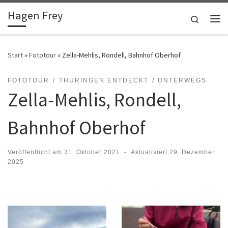
Hagen Frey
Zum Inhalt springen
Search
Me
Start
»
Fototour
»
Zella-Mehlis, Rondell, Bahnhof Oberhof
FOTOTOUR
THÜRINGEN ENTDECKT
UNTERWEGS
Zella-Mehlis, Rondell,
Bahnhof Oberhof
Veröffentlicht am
31. Oktober 2021
-
Aktualisiert
29. Dezember
2025