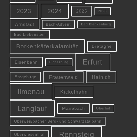
2023
2024
2025
2026
Arnstadt
Bach-Advent
Bad Blankenburg
Bad Liebenstein
Borkenkäferkalamität
Bretagne
Erfurt
Eisenbahn
Elgersburg
Frauenwald
Hainich
Erzgebirge
Ilmenau
Kickelhahn
Langlauf
Manebach
Oberhof
Oberweißbacher Berg- und Schwarzatalbahn
Rennsteig
Oberwiesenthal