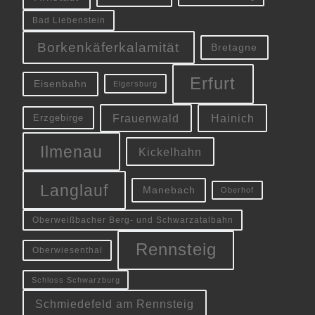
Bad Liebenstein
Borkenkäferkalamität
Bretagne
Erfurt
Eisenbahn
Elgersburg
Frauenwald
Hainich
Erzgebirge
Ilmenau
Kickelhahn
Langlauf
Manebach
Oberhof
Oberweißbacher Berg- und Schwarzatalbahn
Rennsteig
Oberwiesenthal
Schloss Schwarzburg
Schmiedefeld am Rennsteig