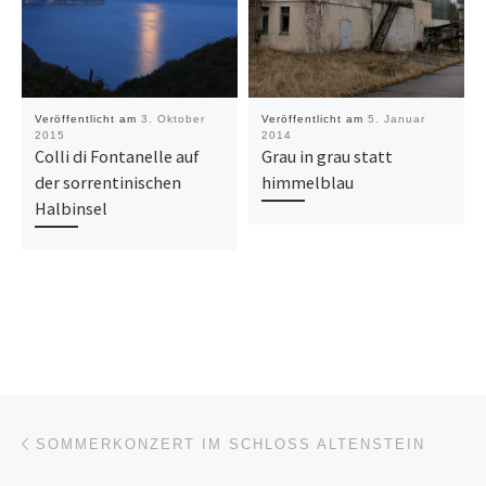
Veröffentlicht am
3. Oktober
Veröffentlicht am
5. Januar
2015
2014
Colli di Fontanelle auf
Grau in grau statt
der sorrentinischen
himmelblau
Halbinsel
Beitragsnavigation
Vorheriger Beitrag
SOMMERKONZERT IM SCHLOSS ALTENSTEIN