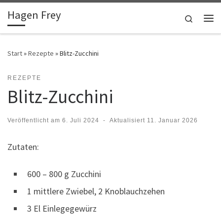
Hagen Frey
Zum Inhalt springen
Search
Me
Start
»
Rezepte
»
Blitz-Zucchini
REZEPTE
Blitz-Zucchini
Veröffentlicht am
6. Juli 2024
-
Aktualisiert
11. Januar 2026
Zutaten:
600 – 800 g Zucchini
1 mittlere Zwiebel, 2 Knoblauchzehen
3 El Einlegegewürz