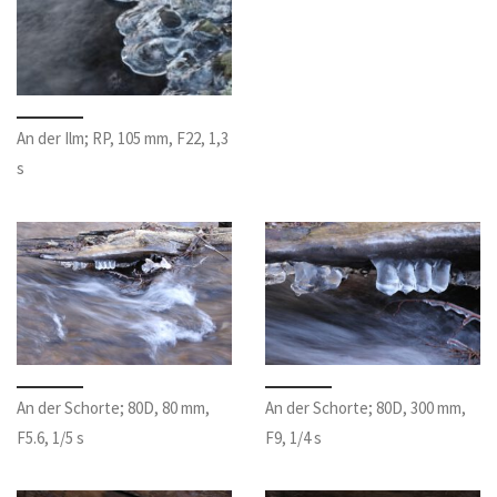
An der Ilm; RP, 105 mm, F22, 1,3
s
An der Schorte; 80D, 80 mm,
An der Schorte; 80D, 300 mm,
F5.6, 1/5 s
F9, 1/4 s