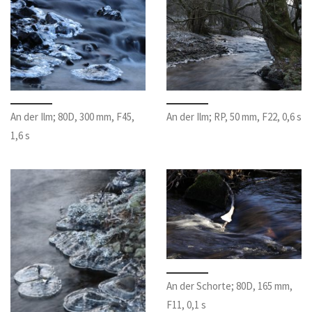
An der Ilm; 80D, 300 mm, F45,
An der Ilm; RP, 50 mm, F22, 0,6 s
1,6 s
An der Schorte; 80D, 165 mm,
F11, 0,1 s