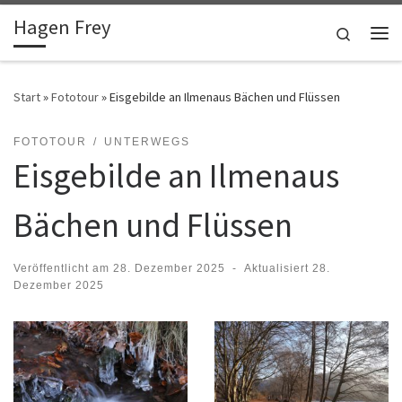
Hagen Frey
Zum Inhalt springen
Search
Me
Start
»
Fototour
»
Eisgebilde an Ilmenaus Bächen und Flüssen
FOTOTOUR
UNTERWEGS
Eisgebilde an Ilmenaus
Bächen und Flüssen
Veröffentlicht am
28. Dezember 2025
-
Aktualisiert
28.
Dezember 2025