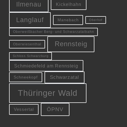
Ilmenau
Kickelhahn
Langlauf
Manebach
Oberhof
Oberweißbacher Berg- und Schwarzatalbahn
Rennsteig
Oberwiesenthal
Schloss Schwarzburg
Schmiedefeld am Rennsteig
Schwarzatal
Schneekopf
Thüringer Wald
ÖPNV
Vessertal