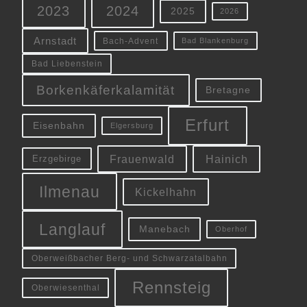
2023
2024
2025
2026
Arnstadt
Bach-Advent
Bad Blankenburg
Bad Liebenstein
Borkenkäferkalamität
Bretagne
Erfurt
Eisenbahn
Elgersburg
Frauenwald
Hainich
Erzgebirge
Ilmenau
Kickelhahn
Langlauf
Manebach
Oberhof
Oberweißbacher Berg- und Schwarzatalbahn
Rennsteig
Oberwiesenthal