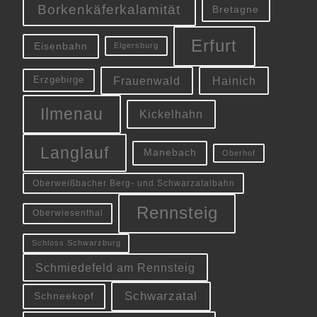
Borkenkäferkalamität
Bretagne
Erfurt
Eisenbahn
Elgersburg
Frauenwald
Hainich
Erzgebirge
Ilmenau
Kickelhahn
Langlauf
Manebach
Oberhof
Oberweißbacher Berg- und Schwarzatalbahn
Rennsteig
Oberwiesenthal
Schloss Schwarzburg
Schmiedefeld am Rennsteig
Schwarzatal
Schneekopf