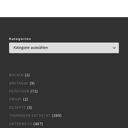
Kategorien
BACKEN
(2)
BRETAGNE
(9)
FOTOTOUR
(72)
PRIVAT
(2)
REZEPTE
(3)
THÜRINGEN ENTDECKT
(389)
UNTERWEGS
(407)