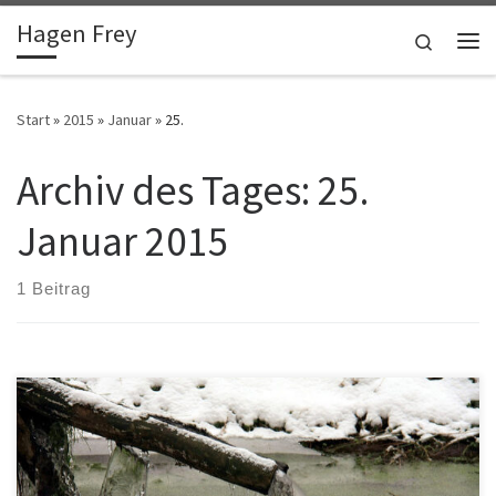
Hagen Frey
Zum Inhalt springen
Search
Me
Start
»
2015
»
Januar
»
25.
Archiv des Tages:
25.
Januar 2015
1 Beitrag