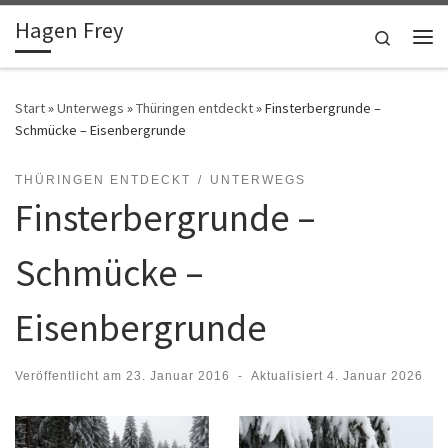
Hagen Frey
Zum Inhalt springen
Search
Me
Start
»
Unterwegs
»
Thüringen entdeckt
»
Finsterbergrunde –
Schmücke – Eisenbergrunde
THÜRINGEN ENTDECKT
UNTERWEGS
Finsterbergrunde –
Schmücke –
Eisenbergrunde
Veröffentlicht am
23. Januar 2016
-
Aktualisiert
4. Januar 2026