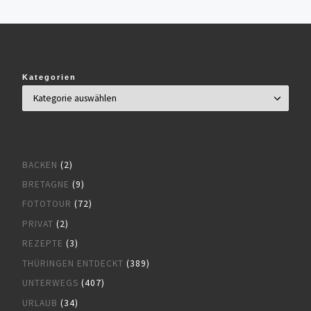
Kategorien
BACKEN
(2)
BRETAGNE
(9)
FOTOTOUR
(72)
PRIVAT
(2)
REZEPTE
(3)
THÜRINGEN ENTDECKT
(389)
UNTERWEGS
(407)
URLAUB
(34)