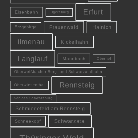
Erfurt
Eisenbahn
Elgersburg
Frauenwald
Hainich
Erzgebirge
Ilmenau
Kickelhahn
Langlauf
Manebach
Oberhof
Oberweißbacher Berg- und Schwarzatalbahn
Rennsteig
Oberwiesenthal
Schloss Schwarzburg
Schmiedefeld am Rennsteig
Schwarzatal
Schneekopf