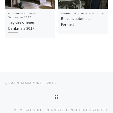
Veröffentlicht am
10.
Veröffentlicht am
9. März 2019
September 2017
Blütenzauber aus
Tag des offenen
Fernost
Denkmals 2017
Beitragsnavigation
Vorheriger Beitrag
BAHNDAMMRUNDE 2016
ZURÜCK ZUR BEITRAGSL
Nä
VOM BAHNHOF RENNSTEIG NACH NEUSTADT