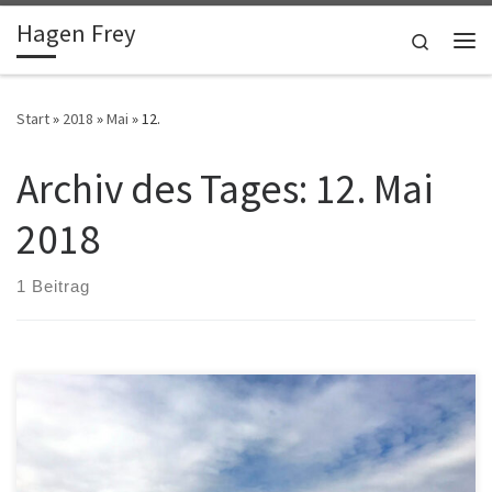
Hagen Frey
Zum Inhalt springen
Search
Me
Start
»
2018
»
Mai
»
12.
Archiv des Tages:
12. Mai
2018
1 Beitrag
Logbuch: 05.05.2018 Anreise. Testfahrt unter Segel bis vor
Neuendorf/Hiddensee. 10,6 km bzw. 5,7 sm, 80% unter Segel.