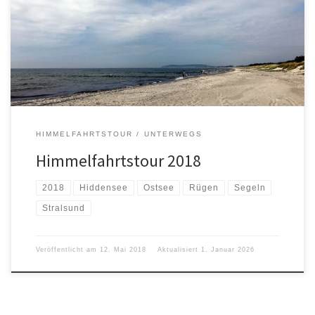
06.05.2018 Törn nach Waase/Ummanz. 45,1 km bzw. 24,3 sm, 10%
unter Segel. 07.05.2018 Törn nach Hiddensee. Fischkauf in Vitte.
Ankern in Badebucht. 32 km bzw. 17,2 sm, 30% unter Segel.
08.05.2018 Törn nach […]
HIMMELFAHRTSTOUR
UNTERWEGS
Himmelfahrtstour 2018
2018
Hiddensee
Ostsee
Rügen
Segeln
Stralsund
Veröffentlicht am
12. Mai 2018
Aktualisiert
1. Januar 2026