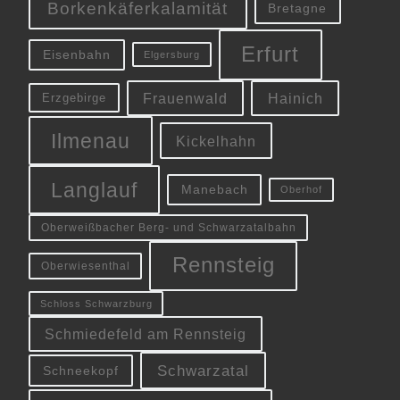
Borkenkäferkalamität
Bretagne
Erfurt
Eisenbahn
Elgersburg
Frauenwald
Hainich
Erzgebirge
Ilmenau
Kickelhahn
Langlauf
Manebach
Oberhof
Oberweißbacher Berg- und Schwarzatalbahn
Rennsteig
Oberwiesenthal
Schloss Schwarzburg
Schmiedefeld am Rennsteig
Schwarzatal
Schneekopf