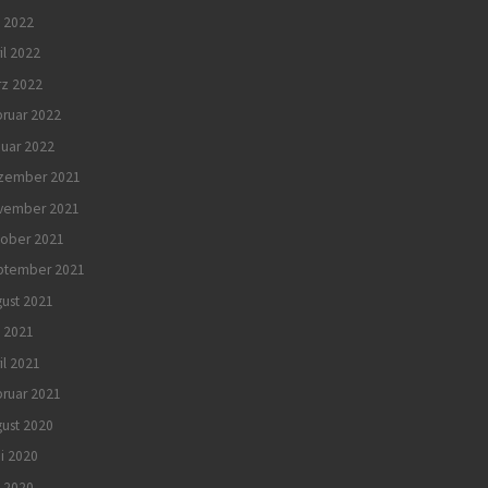
 2022
il 2022
rz 2022
ruar 2022
uar 2022
zember 2021
vember 2021
tober 2021
ptember 2021
ust 2021
i 2021
il 2021
ruar 2021
ust 2020
i 2020
 2020