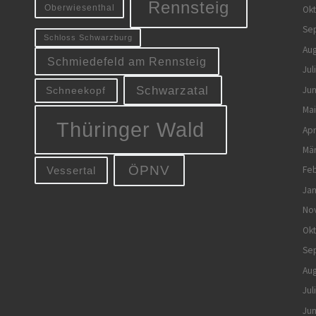
Rennsteig
Oberwiesenthal
Ok
Se
Schloss Schwarzburg
Aug
Schmiedefeld am Rennsteig
Jul
Jun
Schwarzatal
Schneekopf
Mai
Thüringer Wald
Apr
Mä
ÖPNV
Feb
Vessertal
Jan
No
Ok
Se
Aug
Jul
Jun