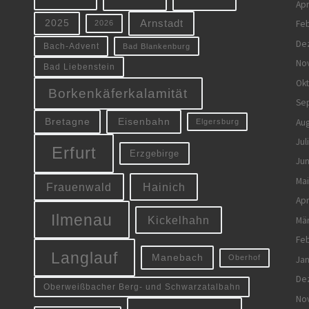
Apr
Arnstadt
Feb
2025
2026
De
Bach-Advent
Bad Blankenburg
No
Bad Liebenstein
Ok
Borkenkäferkalamität
Se
Eisenbahn
Aug
Bretagne
Elgersburg
Jul
Erfurt
Erzgebirge
Jun
Mai
Frauenwald
Hainich
Apr
Ilmenau
Kickelhahn
Mä
Feb
Langlauf
Manebach
Oberhof
Jan
De
Oberweißbacher Berg- und Schwarzatalbahn
No