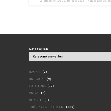
Veröffentlicht am
31. Oktober 2022
Aktualisiert
27. D
Kategorien
BACKEN
(2)
BRETAGNE
(9)
FOTOTOUR
(72)
PRIVAT
(2)
REZEPTE
(3)
THÜRINGEN ENTDECKT
(389)