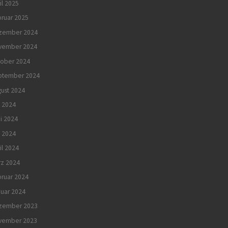
il 2025
ruar 2025
zember 2024
vember 2024
tober 2024
ptember 2024
ust 2024
i 2024
i 2024
 2024
il 2024
rz 2024
ruar 2024
uar 2024
zember 2023
vember 2023