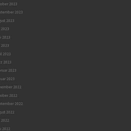
tober 2023
ptember 2023
ust 2023
i 2023
i 2023
 2023
il 2023
rz 2023
ruar 2023
uar 2023
vember 2022
tober 2022
ptember 2022
ust 2022
i 2022
i 2022