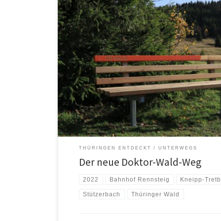
Der alte Doktor-Wald-Weg ist noch bei der Ilm-Kreis-Tou
2022). Über den neuen Doktor-Wald-Weg gibt es einen
vom mdr-Thüringen (Stand Dez. 2022).
THÜRINGEN ENTDECKT
UNTERWEGS
Der neue Doktor-Wald-Weg
2022
Bahnhof Rennsteig
Kneipp-Tret
Stützerbach
Thüringer Wald