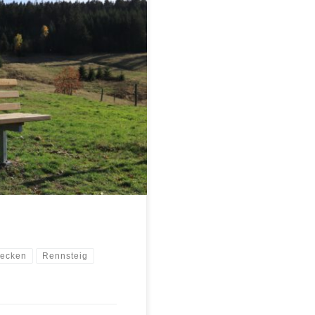
ristik zu finden (Stand Dez.
 Beitrag im Freien Wort und vom
becken
Rennsteig