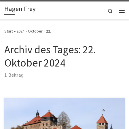
Hagen Frey
Zum Inhalt springen
Search
Me
Start
»
2024
»
Oktober
»
22.
Archiv des Tages:
22.
Oktober 2024
1 Beitrag