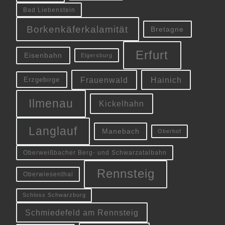
Bad Liebenstein
Borkenkäferkalamität
Bretagne
Erfurt
Eisenbahn
Elgersburg
Frauenwald
Hainich
Erzgebirge
Ilmenau
Kickelhahn
Langlauf
Manebach
Oberhof
Oberweißbacher Berg- und Schwarzatalbahn
Rennsteig
Oberwiesenthal
Schloss Schwarzburg
Schmiedefeld am Rennsteig