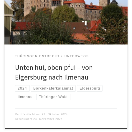
THÜRINGEN ENTDECKT
UNTERWEGS
Unten hui, oben pfui – von
Elgersburg nach Ilmenau
2024
Borkenkäferkalamität
Elgersburg
Ilmenau
Thüringer Wald
Veröffentlicht am
22. Oktober 2024
Aktualisiert
23. Dezember 2025