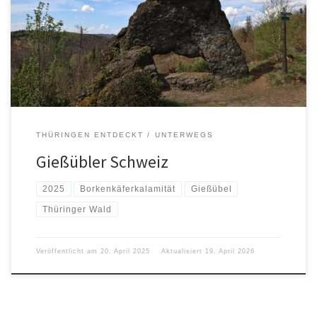
THÜRINGEN ENTDECKT
UNTERWEGS
Gießübler Schweiz
2025
Borkenkäferkalamität
Gießübel
Thüringer Wald
Veröffentlicht am
20. April 2025
Aktualisiert
19. April 2026