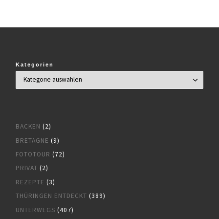
Kategorien
BACKEN
(2)
BRETAGNE
(9)
FOTOTOUR
(72)
PRIVAT
(2)
REZEPTE
(3)
THÜRINGEN ENTDECKT
(389)
UNTERWEGS
(407)