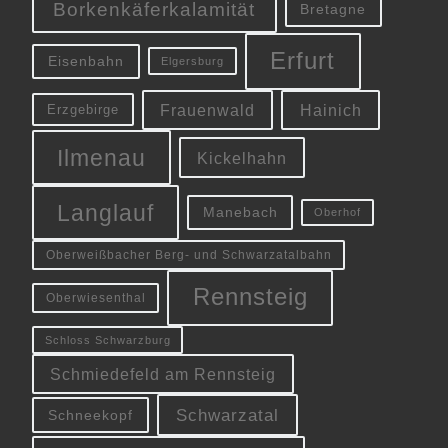
Borkenkäferkalamität
Bretagne
Erfurt
Eisenbahn
Elgersburg
Frauenwald
Hainich
Erzgebirge
Ilmenau
Kickelhahn
Langlauf
Manebach
Oberhof
Oberweißbacher Berg- und Schwarzatalbahn
Rennsteig
Oberwiesenthal
Schloss Schwarzburg
Schmiedefeld am Rennsteig
Schwarzatal
Schneekopf