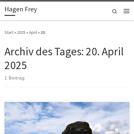
Hagen Frey
Zum Inhalt springen
Search
Me
Start
»
2025
»
April
»
20.
Archiv des Tages:
20. April
2025
1 Beitrag