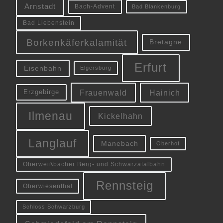
Arnstadt
Bach-Advent
Bad Blankenburg
Bad Liebenstein
Borkenkäferkalamität
Bretagne
Erfurt
Eisenbahn
Elgersburg
Frauenwald
Hainich
Erzgebirge
Ilmenau
Kickelhahn
Langlauf
Manebach
Oberhof
Oberweißbacher Berg- und Schwarzatalbahn
Rennsteig
Oberwiesenthal
Schloss Schwarzburg