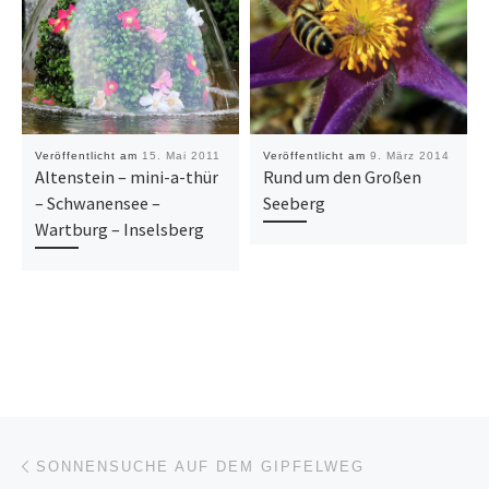
Veröffentlicht am
15. Mai 2011
Veröffentlicht am
9. März 2014
Altenstein – mini-a-thür
Rund um den Großen
– Schwanensee –
Seeberg
Wartburg – Inselsberg
Beitragsnavigation
Vorheriger Beitrag
SONNENSUCHE AUF DEM GIPFELWEG