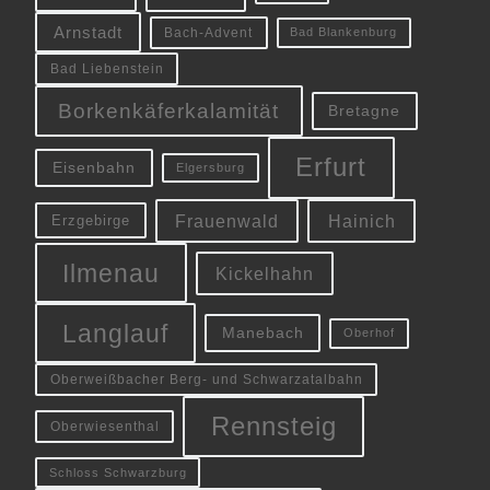
Arnstadt
Bach-Advent
Bad Blankenburg
Bad Liebenstein
Borkenkäferkalamität
Bretagne
Erfurt
Eisenbahn
Elgersburg
Frauenwald
Hainich
Erzgebirge
Ilmenau
Kickelhahn
Langlauf
Manebach
Oberhof
Oberweißbacher Berg- und Schwarzatalbahn
Rennsteig
Oberwiesenthal
Schloss Schwarzburg