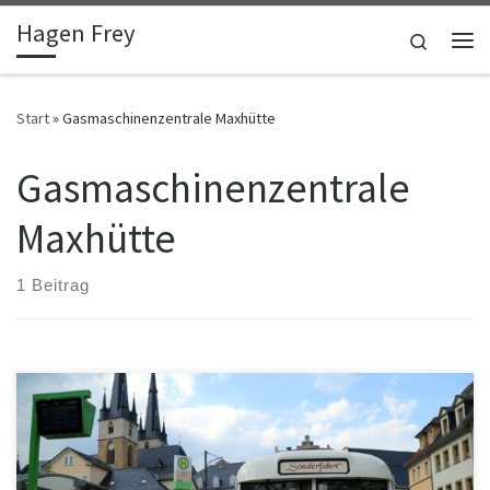
Hagen Frey
Zum Inhalt springen
Search
Me
Start
»
Gasmaschinenzentrale Maxhütte
Gasmaschinenzentrale
Maxhütte
1 Beitrag