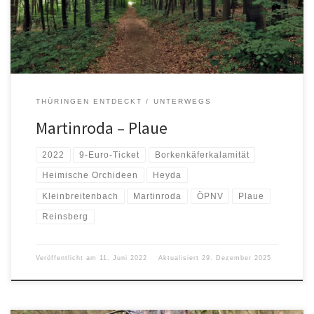
THÜRINGEN ENTDECKT
UNTERWEGS
Martinroda – Plaue
2022
9-Euro-Ticket
Borkenkäferkalamität
Heimische Orchideen
Heyda
Kleinbreitenbach
Martinroda
ÖPNV
Plaue
Reinsberg
Veröffentlicht am
11. Juni 2022
Aktualisiert
29. Dezember 2025