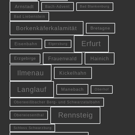
Arnstadt
Bach-Advent
Bad Blankenburg
Bad Liebenstein
Borkenkäferkalamität
Bretagne
Erfurt
Eisenbahn
Elgersburg
Frauenwald
Hainich
Erzgebirge
Ilmenau
Kickelhahn
Langlauf
Manebach
Oberhof
Oberweißbacher Berg- und Schwarzatalbahn
Rennsteig
Oberwiesenthal
Schloss Schwarzburg