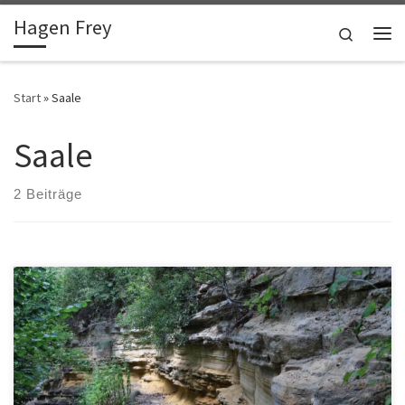
Hagen Frey
Zum Inhalt springen
Search
Me
Start
»
Saale
Saale
2 Beiträge