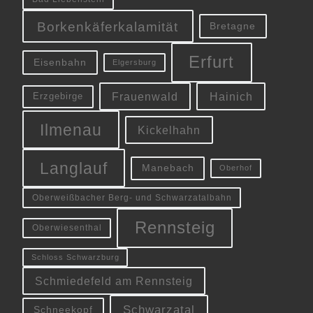
Borkenkäferkalamität
Bretagne
Erfurt
Eisenbahn
Elgersburg
Frauenwald
Hainich
Erzgebirge
Ilmenau
Kickelhahn
Langlauf
Manebach
Oberhof
Oberweißbacher Berg- und Schwarzatalbahn
Rennsteig
Oberwiesenthal
Schloss Schwarzburg
Schmiedefeld am Rennsteig
Schwarzatal
Schneekopf