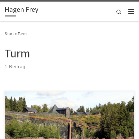
Hagen Frey
Zum Inhalt springen
Search
Me
Start
»
Turm
Turm
1 Beitrag