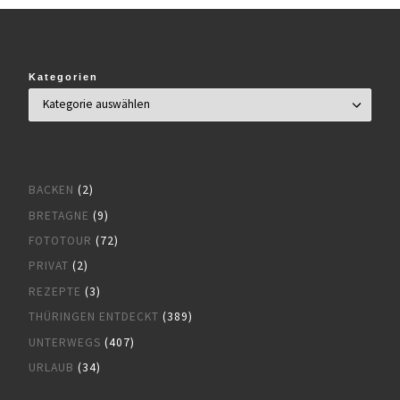
Kategorien
BACKEN
(2)
BRETAGNE
(9)
FOTOTOUR
(72)
PRIVAT
(2)
REZEPTE
(3)
THÜRINGEN ENTDECKT
(389)
UNTERWEGS
(407)
URLAUB
(34)