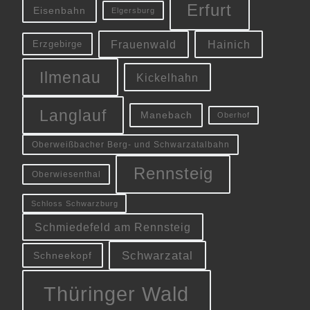
Erfurt
Eisenbahn
Elgersburg
Frauenwald
Hainich
Erzgebirge
Ilmenau
Kickelhahn
Langlauf
Manebach
Oberhof
Oberweißbacher Berg- und Schwarzatalbahn
Rennsteig
Oberwiesenthal
Schloss Schwarzburg
Schmiedefeld am Rennsteig
Schwarzatal
Schneekopf
Thüringer Wald