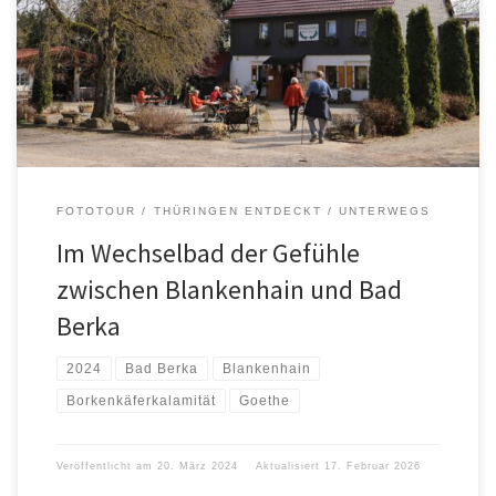
FOTOTOUR
THÜRINGEN ENTDECKT
UNTERWEGS
Im Wechselbad der Gefühle
zwischen Blankenhain und Bad
Berka
2024
Bad Berka
Blankenhain
Borkenkäferkalamität
Goethe
Veröffentlicht am
20. März 2024
Aktualisiert
17. Februar 2026