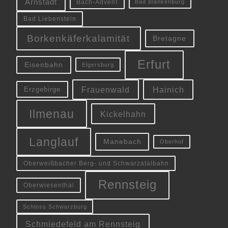
Arnstadt
Bach-Advent
Bad Blankenburg
Bad Liebenstein
Borkenkäferkalamität
Bretagne
Erfurt
Eisenbahn
Elgersburg
Frauenwald
Hainich
Erzgebirge
Ilmenau
Kickelhahn
Langlauf
Manebach
Oberhof
Oberweißbacher Berg- und Schwarzatalbahn
Rennsteig
Oberwiesenthal
Schloss Schwarzburg
Schmiedefeld am Rennsteig