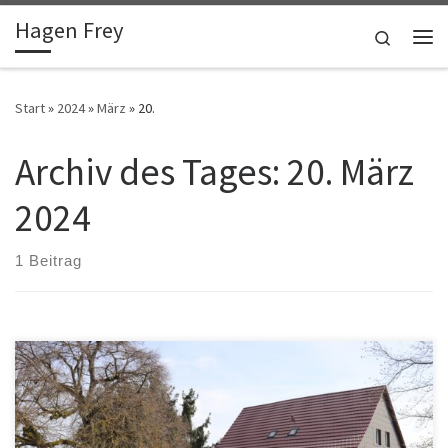
Hagen Frey
Zum Inhalt springen
Search
Me
Start
»
2024
»
März
»
20.
Archiv des Tages:
20. März
2024
1 Beitrag