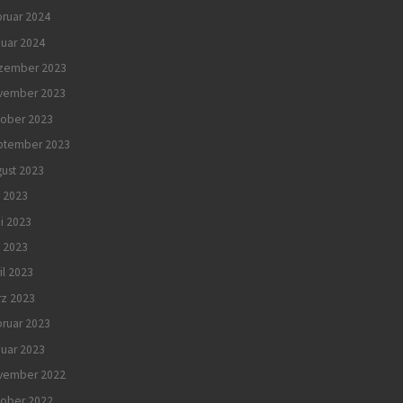
ruar 2024
uar 2024
zember 2023
vember 2023
tober 2023
ptember 2023
ust 2023
i 2023
i 2023
 2023
il 2023
rz 2023
ruar 2023
uar 2023
vember 2022
tober 2022