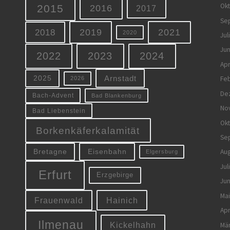
Ok
2015
2016
2017
Se
2019
2021
2018
2020
Jul
Jun
2022
2023
2024
Apr
Arnstadt
Feb
2025
2026
De
Bach-Advent
Bad Blankenburg
No
Bad Liebenstein
Ok
Borkenkäferkalamität
Se
Eisenbahn
Aug
Bretagne
Elgersburg
Jul
Erfurt
Erzgebirge
Jun
Mai
Frauenwald
Hainich
Apr
Ilmenau
Kickelhahn
Mä