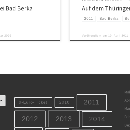
THÜRINGEN ENTDECKT
ei Bad Berka
Auf dem Thüring
2011
Bad Berka
Bu
uar 2026
Veröffentlicht am
10. April 2011
Mai
Apr
2011
9-Euro-Ticket
2010
Mä
Feb
2012
2013
2014
De