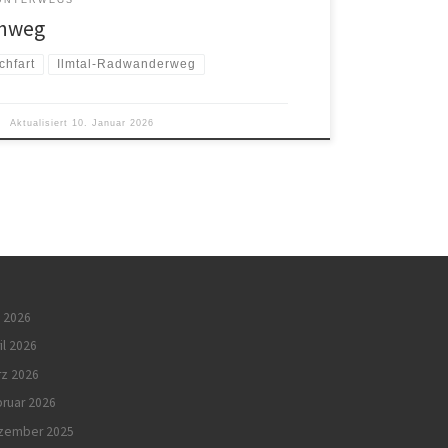
UNTERWEGS
enweg
chfart
Ilmtal-Radwanderweg
Aktualisiert
10. Januar 2026
 2026
il 2026
rz 2026
ruar 2026
zember 2025