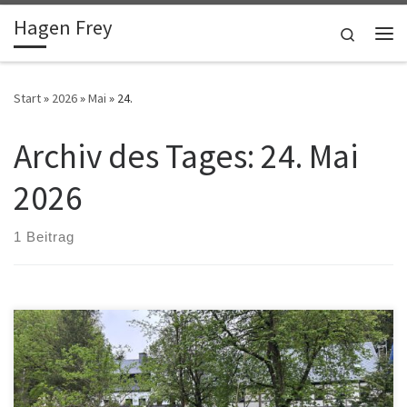
Hagen Frey
Zum Inhalt springen
Search
Me
Start
»
2026
»
Mai
»
24.
Archiv des Tages:
24. Mai
2026
1 Beitrag
Anlässlich eines Klassentreffens waren wir vom 5. bis zum 9. Mai
2026 im Erzgebirge unterwegs. Auf dem Hinweg machten wir