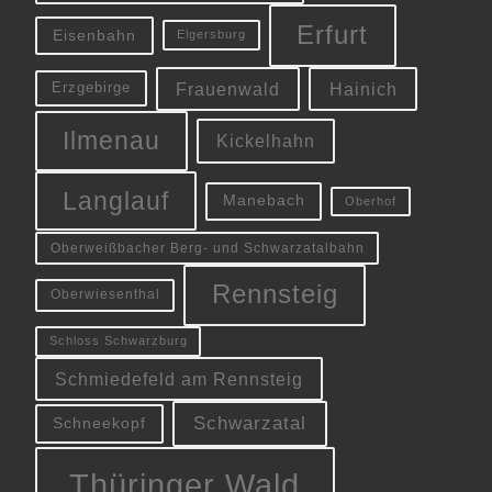
Erfurt
Eisenbahn
Elgersburg
Frauenwald
Hainich
Erzgebirge
Ilmenau
Kickelhahn
Langlauf
Manebach
Oberhof
Oberweißbacher Berg- und Schwarzatalbahn
Rennsteig
Oberwiesenthal
Schloss Schwarzburg
Schmiedefeld am Rennsteig
Schwarzatal
Schneekopf
Thüringer Wald