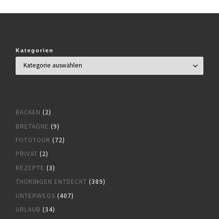
Kategorien
BACKEN
(2)
BRETAGNE
(9)
FOTOTOUR
(72)
PRIVAT
(2)
REZEPTE
(3)
THÜRINGEN ENTDECKT
(389)
UNTERWEGS
(407)
URLAUB
(34)