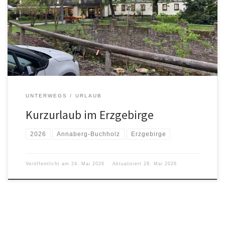
Station in Oelsnitz/Vogtl. Nach Mittagsimbiss und Stadtbummel ging
es weiter über Morgenröthe-Rautenkranz und Talsperre
Eibenstock zum Hotel am Sauwald zwischen Tannenberg und
Annaberg/Buchholz. Am Abend gab es noch einen kleinen […]
UNTERWEGS
URLAUB
Kurzurlaub im Erzgebirge
2026
Annaberg-Buchholz
Erzgebirge
Veröffentlicht am
24. Mai 2026
Aktualisiert
28. Mai 2026