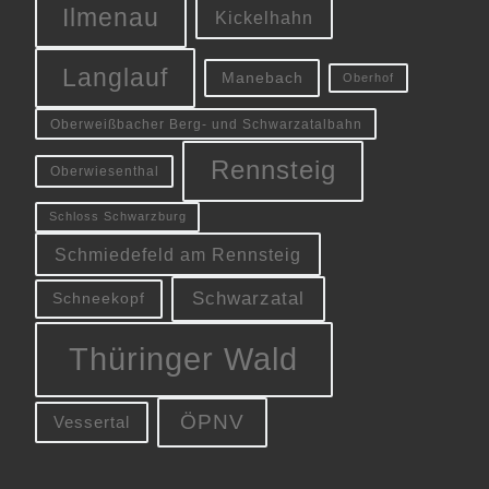
Ilmenau
Kickelhahn
Langlauf
Manebach
Oberhof
Oberweißbacher Berg- und Schwarzatalbahn
Rennsteig
Oberwiesenthal
Schloss Schwarzburg
Schmiedefeld am Rennsteig
Schwarzatal
Schneekopf
Thüringer Wald
ÖPNV
Vessertal