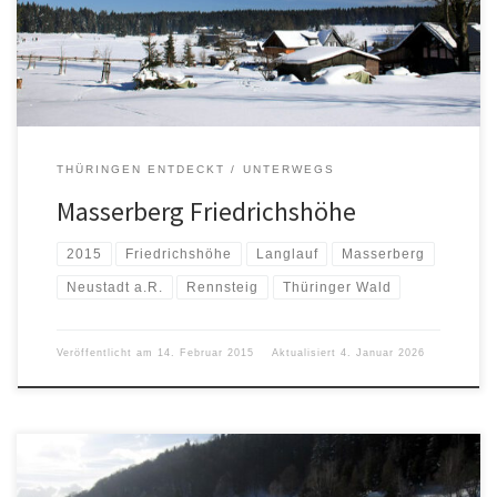
THÜRINGEN ENTDECKT
UNTERWEGS
Masserberg Friedrichshöhe
2015
Friedrichshöhe
Langlauf
Masserberg
Neustadt a.R.
Rennsteig
Thüringer Wald
Veröffentlicht am
14. Februar 2015
Aktualisiert
4. Januar 2026