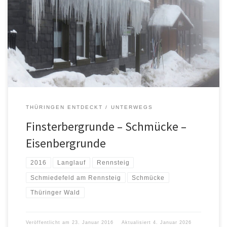
THÜRINGEN ENTDECKT
UNTERWEGS
Finsterbergrunde – Schmücke –
Eisenbergrunde
2016
Langlauf
Rennsteig
Schmiedefeld am Rennsteig
Schmücke
Thüringer Wald
Veröffentlicht am
23. Januar 2016
Aktualisiert
4. Januar 2026