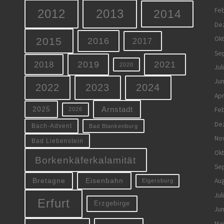
Feb
2012
2013
2014
De
Ok
2015
2016
2017
Se
2019
2021
2018
2020
Jul
Jun
2022
2023
2024
Apr
Arnstadt
Feb
2025
2026
De
Bach-Advent
Bad Blankenburg
No
Bad Liebenstein
Ok
Borkenkäferkalamität
Se
Eisenbahn
Aug
Bretagne
Elgersburg
Jul
Erfurt
Erzgebirge
Jun
Mai