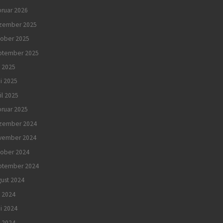
ruar 2026
zember 2025
tober 2025
ptember 2025
i 2025
i 2025
il 2025
ruar 2025
zember 2024
vember 2024
tober 2024
ptember 2024
ust 2024
i 2024
i 2024
 2024