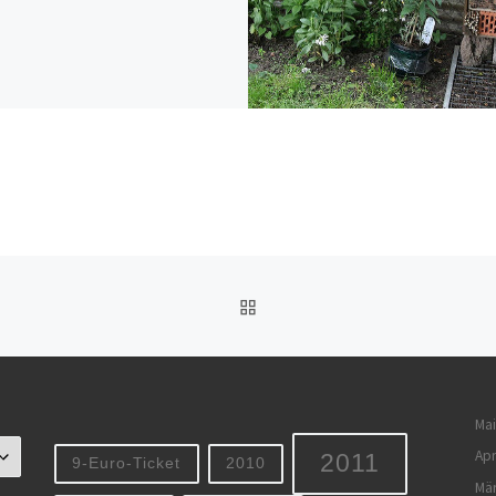
ZURÜCK ZUR BEITRAGSL
Mai
Apr
2011
9-Euro-Ticket
2010
Mä