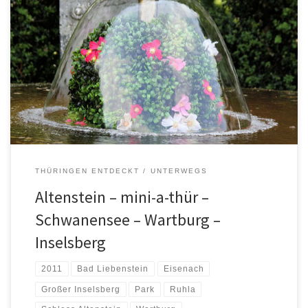
Altensteiner Park, Schloss Altenstein, mini-a-thür, Landestheater
Eisenach, Wartburg, Großer Inselsberg
THÜRINGEN ENTDECKT
UNTERWEGS
Altenstein – mini-a-thür –
Schwanensee – Wartburg –
Inselsberg
2011
Bad Liebenstein
Eisenach
Großer Inselsberg
Park
Ruhla