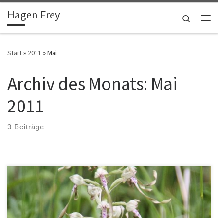
Hagen Frey
Zum Inhalt springen
Search
Me
Start
»
2011
»
Mai
Archiv des Monats:
Mai
2011
3 Beiträge