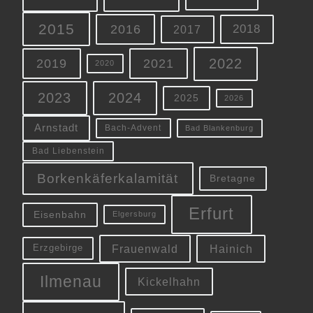
2015
2016
2018
2017
2022
2019
2021
2020
2023
2024
2025
2026
Arnstadt
Bach-Advent
Bad Blankenburg
Bad Liebenstein
Borkenkäferkalamität
Bretagne
Erfurt
Eisenbahn
Elgersburg
Frauenwald
Hainich
Erzgebirge
Ilmenau
Kickelhahn