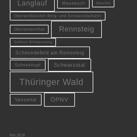
Langlauf
Manebach
Oberhof
Oberweißbacher Berg- und Schwarzatalbahn
Rennsteig
Oberwiesenthal
Schloss Schwarzburg
Schmiedefeld am Rennsteig
Schwarzatal
Schneekopf
Thüringer Wald
ÖPNV
Vessertal
Mai 2026