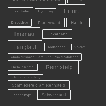
Erfurt
Eisenbahn
Elgersburg
Frauenwald
Hainich
Erzgebirge
Ilmenau
Kickelhahn
Langlauf
Manebach
Oberhof
Oberweißbacher Berg- und Schwarzatalbahn
Rennsteig
Oberwiesenthal
Schloss Schwarzburg
Schmiedefeld am Rennsteig
Schwarzatal
Schneekopf