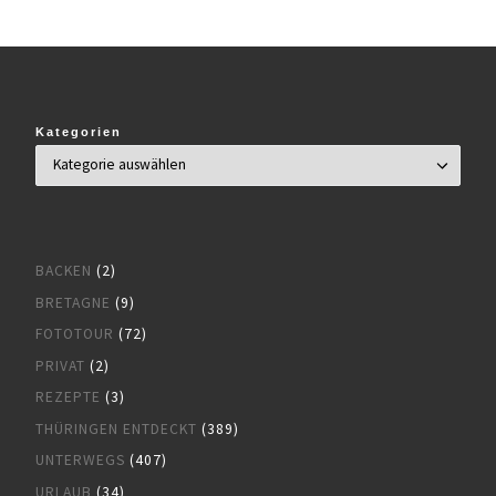
Kategorien
BACKEN
(2)
BRETAGNE
(9)
FOTOTOUR
(72)
PRIVAT
(2)
REZEPTE
(3)
THÜRINGEN ENTDECKT
(389)
UNTERWEGS
(407)
URLAUB
(34)