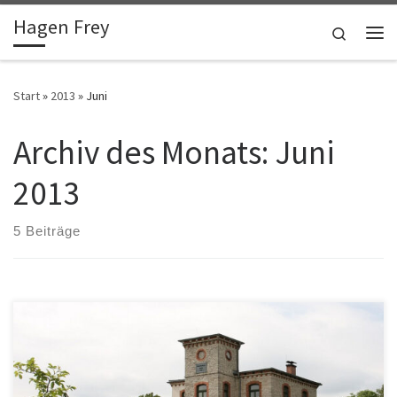
Hagen Frey
Zum Inhalt springen
Search
Me
Start
»
2013
»
Juni
Archiv des Monats:
Juni
2013
5 Beiträge