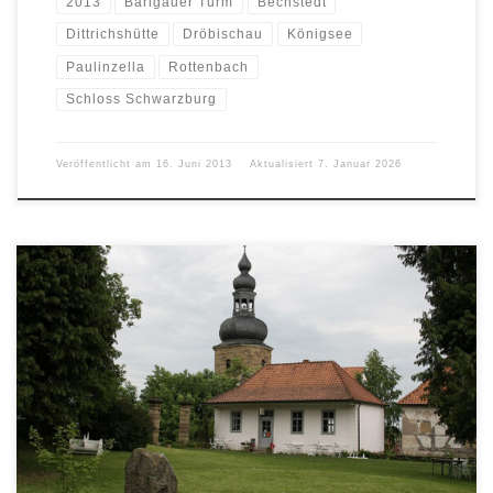
2013
Barigauer Turm
Bechstedt
Dittrichshütte
Dröbischau
Königsee
Paulinzella
Rottenbach
Schloss Schwarzburg
Veröffentlicht am
16. Juni 2013
Aktualisiert
7. Januar 2026