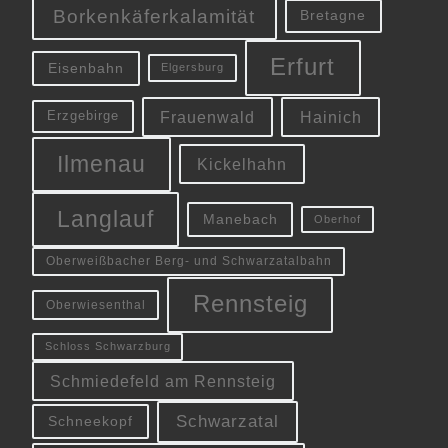
Borkenkäferkalamität
Bretagne
Erfurt
Eisenbahn
Elgersburg
Frauenwald
Hainich
Erzgebirge
Ilmenau
Kickelhahn
Langlauf
Manebach
Oberhof
Oberweißbacher Berg- und Schwarzatalbahn
Rennsteig
Oberwiesenthal
Schloss Schwarzburg
Schmiedefeld am Rennsteig
Schwarzatal
Schneekopf