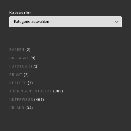
Kategorien
BACKEN
(2)
BRETAGNE
(9)
FOTOTOUR
(72)
PRIVAT
(2)
REZEPTE
(3)
THÜRINGEN ENTDECKT
(389)
UNTERWEGS
(407)
URLAUB
(34)