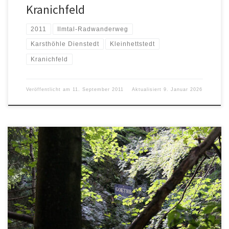
Kranichfeld
2011
Ilmtal-Radwanderweg
Karsthöhle Dienstedt
Kleinhettstedt
Kranichfeld
Veröffentlicht am
11. September 2011
Aktualisiert
9. Januar 2026