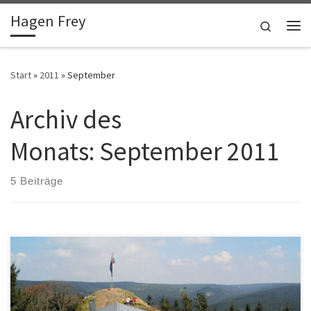
Hagen Frey
Zum Inhalt springen
Search
Me
Start
»
2011
»
September
Archiv des
Monats:
September 2011
5 Beiträge