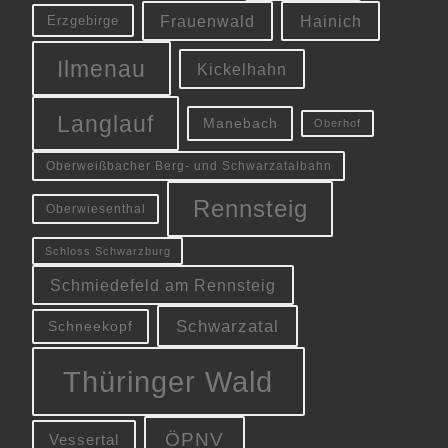
Frauenwald
Hainich
Erzgebirge
Ilmenau
Kickelhahn
Langlauf
Manebach
Oberhof
Oberweißbacher Berg- und Schwarzatalbahn
Rennsteig
Oberwiesenthal
Schloss Schwarzburg
Schmiedefeld am Rennsteig
Schwarzatal
Schneekopf
Thüringer Wald
ÖPNV
Vessertal