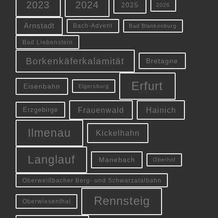
2023
2024
2025
2026
Arnstadt
Bach-Advent
Bad Blankenburg
Bad Liebenstein
Borkenkäferkalamität
Bretagne
Erfurt
Eisenbahn
Elgersburg
Frauenwald
Hainich
Erzgebirge
Ilmenau
Kickelhahn
Langlauf
Manebach
Oberhof
Oberweißbacher Berg- und Schwarzatalbahn
Rennsteig
Oberwiesenthal