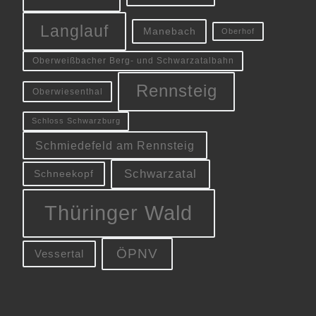
Langlauf
Manebach
Oberhof
Oberweißbacher Berg- und Schwarzatalbahn
Rennsteig
Oberwiesenthal
Schloss Schwarzburg
Schmiedefeld am Rennsteig
Schwarzatal
Schneekopf
Thüringer Wald
ÖPNV
Vessertal