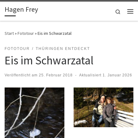
Hagen Frey
Zum Inhalt springen
Search
Me
Start
»
Fototour
»
Eis im Schwarzatal
FOTOTOUR
THÜRINGEN ENTDECKT
Eis im Schwarzatal
Veröffentlicht am
25. Februar 2018
-
Aktualisiert
1. Januar 2026