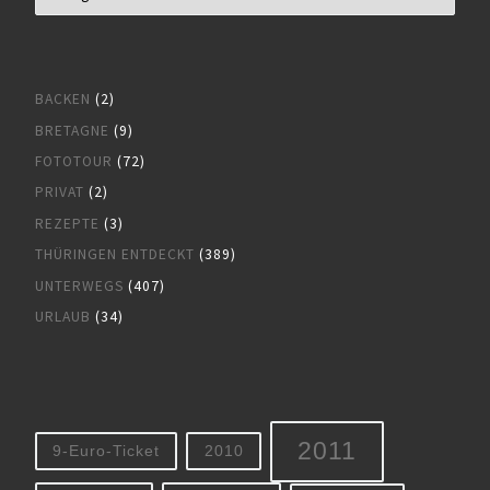
BACKEN
(2)
BRETAGNE
(9)
FOTOTOUR
(72)
PRIVAT
(2)
REZEPTE
(3)
THÜRINGEN ENTDECKT
(389)
UNTERWEGS
(407)
URLAUB
(34)
2011
9-Euro-Ticket
2010