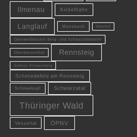
Ilmenau
Kickelhahn
Langlauf
Manebach
Oberhof
Oberweißbacher Berg- und Schwarzatalbahn
Rennsteig
Oberwiesenthal
Schloss Schwarzburg
Schmiedefeld am Rennsteig
Schwarzatal
Schneekopf
Thüringer Wald
ÖPNV
Vessertal