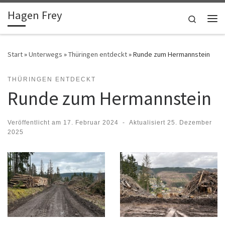
Hagen Frey
Zum Inhalt springen
Search
Me
Start
»
Unterwegs
»
Thüringen entdeckt
»
Runde zum Hermannstein
THÜRINGEN ENTDECKT
Runde zum Hermannstein
Veröffentlicht am
17. Februar 2024
-
Aktualisiert
25. Dezember
2025