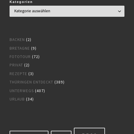
Kategorien
BACKEN
(2)
BRETAGNE
(9)
FOTOTOUR
(72)
PRIVAT
(2)
REZEPTE
(3)
THÜRINGEN ENTDECKT
(389)
UNTERWEGS
(407)
URLAUB
(34)