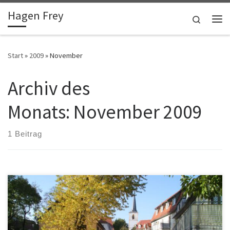
Hagen Frey
Zum Inhalt springen
Search
Me
Start
»
2009
»
November
Archiv des
Monats:
November 2009
1 Beitrag