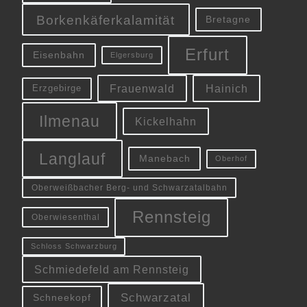
Borkenkäferkalamität
Bretagne
Erfurt
Eisenbahn
Elgersburg
Frauenwald
Hainich
Erzgebirge
Ilmenau
Kickelhahn
Langlauf
Manebach
Oberhof
Oberweißbacher Berg- und Schwarzatalbahn
Rennsteig
Oberwiesenthal
Schloss Schwarzburg
Schmiedefeld am Rennsteig
Schwarzatal
Schneekopf