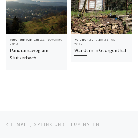
Veröffentlicht am
22. November
Veröffentlicht am
21. April
2014
2019
Panoramaweg um
Wandern in Georgenthal
Stützerbach
Beitragsnavigation
Vorheriger Beitrag
TEMPEL, SPHINX UND ILLUMINATEN