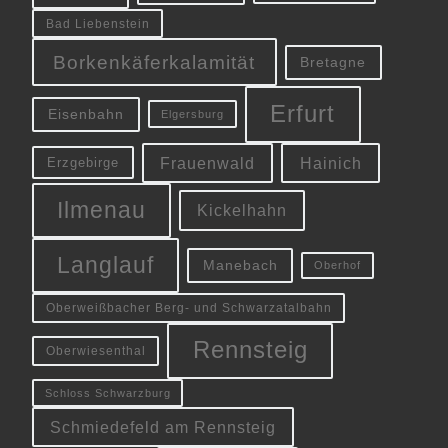
Bad Liebenstein
Borkenkäferkalamität
Bretagne
Erfurt
Eisenbahn
Elgersburg
Frauenwald
Hainich
Erzgebirge
Ilmenau
Kickelhahn
Langlauf
Manebach
Oberhof
Oberweißbacher Berg- und Schwarzatalbahn
Rennsteig
Oberwiesenthal
Schloss Schwarzburg
Schmiedefeld am Rennsteig