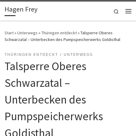
Hagen Frey
Zum Inhalt springen
Search
Me
Start
»
Unterwegs
»
Thüringen entdeckt
»
Talsperre Oberes
Schwarzatal – Unterbecken des Pumpspeicherwerks Goldisthal
THÜRINGEN ENTDECKT
UNTERWEGS
Talsperre Oberes
Schwarzatal –
Unterbecken des
Pumpspeicherwerks
Goldisthal