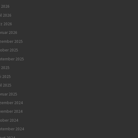
 2026
il 2026
rz 2026
ruar 2026
zember 2025
tober 2025
ptember 2025
i 2025
i 2025
il 2025
ruar 2025
zember 2024
vember 2024
tober 2024
ptember 2024
ust 2024