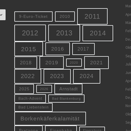
Mai
Apr
2011
9-Euro-Ticket
2010
Mä
Feb
2012
2013
2014
De
Ok
2015
2016
2017
Se
2019
2021
2018
2020
Jul
Jun
2022
2023
2024
Apr
Arnstadt
Feb
2025
2026
De
Bach-Advent
Bad Blankenburg
No
Bad Liebenstein
Ok
Borkenkäferkalamität
Se
Eisenbahn
Aug
Bretagne
Elgersburg