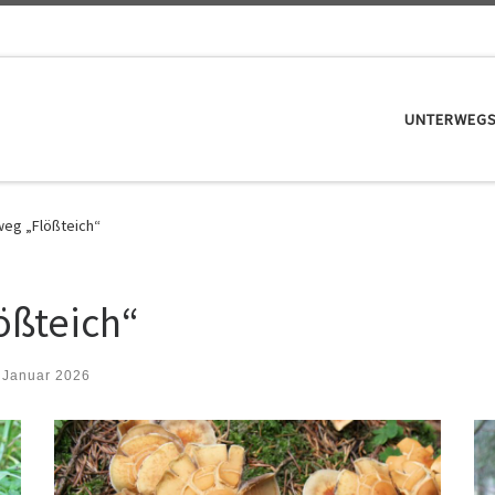
UNTERWEG
eg „Flößteich“
ßteich“
 Januar 2026