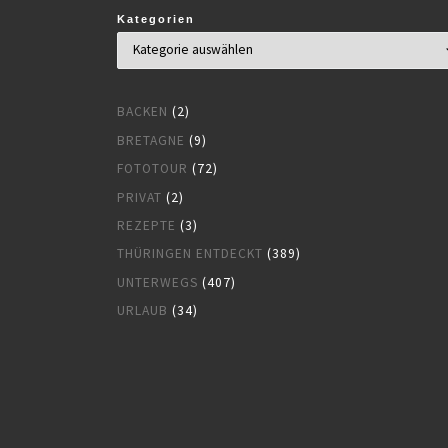
Kategorien
BACKEN
(2)
BRETAGNE
(9)
FOTOTOUR
(72)
PRIVAT
(2)
REZEPTE
(3)
THÜRINGEN ENTDECKT
(389)
UNTERWEGS
(407)
URLAUB
(34)